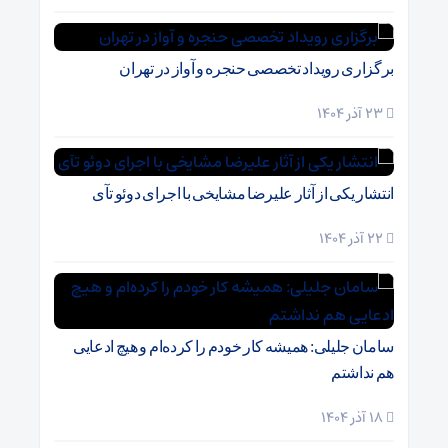
برگزاری رویداد تخصصی حنجره و آواز در تهران
23 آذر 1404
انتشار یکی از آثار علیرضا مشایخی با اجرای دوئو تآی
22 آذر 1404
سامان جلیلی: همیشه کار خودم را کرده‌ام و هیچ ادعایی
هم نداشتم
18 آذر 1404