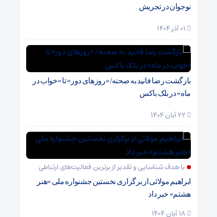
نوجوان در تجریش
01 آذر 1404
بازگشت رضا فانید به صحنه/ «روزهای دور» تا «خواب در
ماه» در بلک باکس
22 آبان 1404
با هدف شناسایی و تقدیر از برترین فعالیت‌های ارتباطی
ابراهیم مولائی از برگزاری نخستین جشنواره ملی «هنر
هشتم» خبر داد
18 آبان 1404