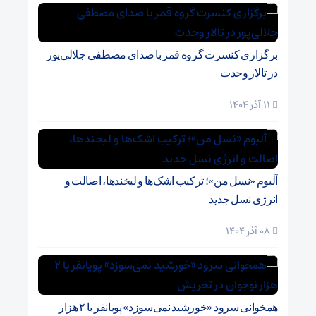
برگزاری کنسرت گروه قمر با صدای مصطفی جلالی‌پور
در تالار وحدت
11 آذر 1404
آلبوم «نسل من»؛ ترکیب اشک‌ها و لبخندها، اصالت و
انرژی نسل جدید
08 آذر 1404
همخوانی سرود «خورشید نمی‌سوزد» پویانفر با ۲ هزار