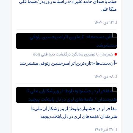
صنما با صدای حامد علیزاده در آستانه روز پدر / صنما علی
ملکا علی
13 دی 1404
هم‌زمان با نهمین سالگرد درگذشت دنیا فنی زاده؛
«آن دست‌ها»؛ تازه‌ترین اثر امیرحسین رئوفی منتشر شد
08 دی 1404
مفاخر لر در جشنواره بلوط؛ از ورزشکاران ملی تا
هنرمندان / نغمه‌های لری در دل پایتخت پیچید
30 آذر 1404