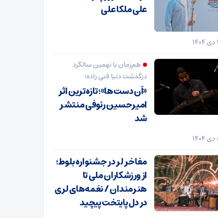
علی ملکا علی
هم‌زمان با نهمین سالگرد
درگذشت دنیا فنی زاده؛
«آن دست‌ها»؛ تازه‌ترین اثر
امیرحسین رئوفی منتشر
شد
مفاخر لر در جشنواره بلوط؛
از ورزشکاران ملی تا
هنرمندان / نغمه‌های لری
در دل پایتخت پیچید