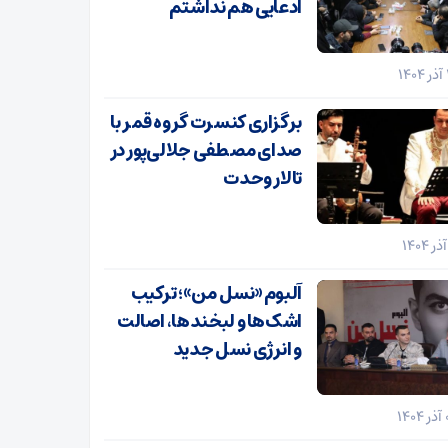
ادعایی هم نداشتم
برگزاری کنسرت گروه قمر با
صدای مصطفی جلالی‌پور در
تالار وحدت
آلبوم «نسل من»؛ ترکیب
اشک‌ها و لبخندها، اصالت
و انرژی نسل جدید