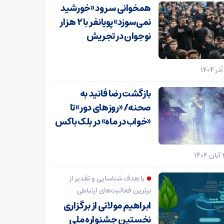
همخوانی سرود «خورشید
نمی‌سوزد» پویانفر با ۲ هزار
نوجوان در تجریش
بازگشت رضا فانید به
صحنه/ «روزهای دور» تا
«خواب در ماه» در بلک باکس
با هدف شناسایی و تقدیر از
برترین فعالیت‌های ارتباطی
ابراهیم مولائی از برگزاری
نخستین جشنواره ملی