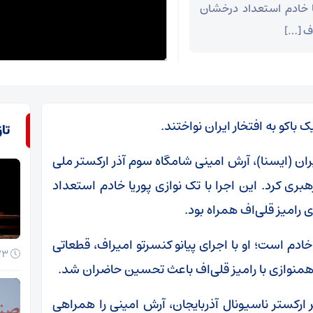
ریا خادم استعداد درخشان
اف […]
 باکو به افتخار ایران نواختند.
تا
ن (ایسنا)، آرش امینی شامگاه سوم آذر ارکستر ملی
هبری کرد. این اجرا با تک نوازی پوریا خادم استعداد
 رامیز قلی‌اف همراه بود.
 ۱۴ ساله، فرزند رسول خادم است؛ او با اجرای پیانو کنسرتو امیراف، قطعاتی
23 خرداد 1405
 و همنوازی با رامیز قلی‌اف باعث تحسین حاضران شد.
ارکستر ناسیونال آذربایجان، آرش امینی را همراهی