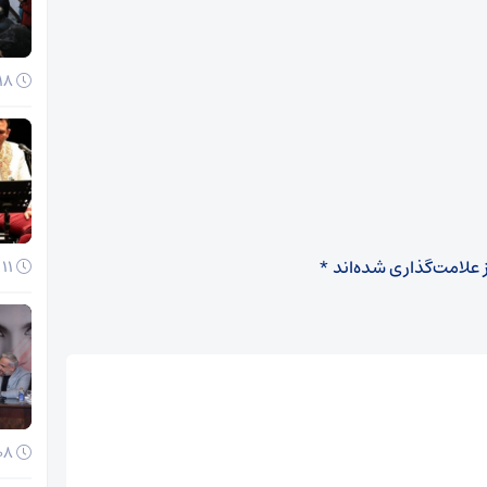
18 آذر 1404
 علامت‌گذاری شده‌اند
*
11 آذر 1404
08 آذر 1404