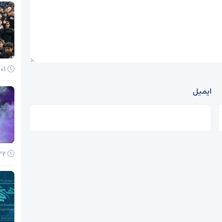
01 آذر 1404
ایمیل
22 آبان 1404