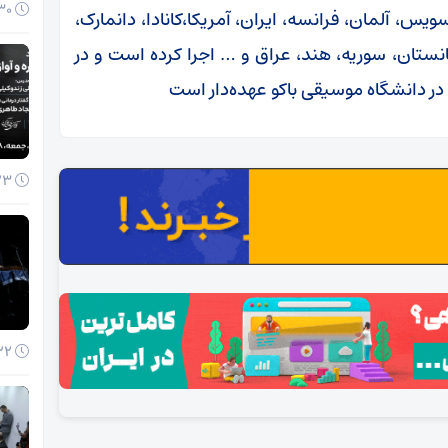
30 آذر 1404
یس، آلمان، فرانسه، ایران، آمریکا،کانادا، دانمارک،
غانستان، سوریه، هند، عراق و … اجرا کرده است و در
ر دانشگاه موسیقی باکو عهده‌دار است
23 آذر 1404
22 آذر 1404