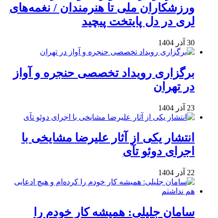
ورزشکاران ملی تا هنرمندان / نغمه‌های
لری در دل پایتخت پیچید
30 آذر 1404
برگزاری رویداد تخصصی حنجره و آواز
در تهران
23 آذر 1404
انتشار یکی از آثار علیرضا مشایخی با
اجرای دوئو تآی
22 آذر 1404
سامان جلیلی: همیشه کار خودم را