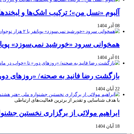
آلبوم «نسل من»؛ ترکیب اشک‌ها و لبخنده
08 آذر 1404
همخوانی سرود «خورشید نمی‌سوزد» پویانفر با ۲ هزار نوجوان 
01 آذر 1404
بازگشت رضا فانید به صحنه/ «روزهای دور
22 آبان 1404
با هدف شناسایی و تقدیر از برترین فعالیت‌های ارتباطی
ابراهیم مولائی از برگزاری نخستین جشنوا
18 آبان 1404