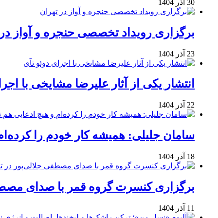
30 آذر 1404
برگزاری رویداد تخصصی حنجره و آواز در 
23 آذر 1404
انتشار یکی از آثار علیرضا مشایخی با اجرا
22 آذر 1404
سامان جلیلی: همیشه کار خودم را کرده‌ام
18 آذر 1404
برگزاری کنسرت گروه قمر با صدای مصطفی
11 آذر 1404