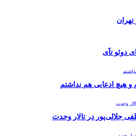
تهران
ی دوئو تآی
 و هیچ ادعایی هم نداشتم
 جلالی‌پور در تالار وحدت