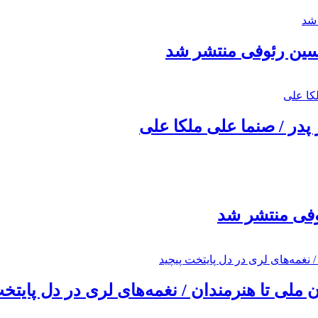
حسین رئوفی منتشر شد
 پدر / صنما علی ملکا علی
ئوفی منتشر شد
ملی تا هنرمندان / نغمه‌های لری در دل پایتخت