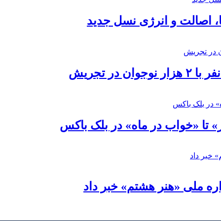
ا، اصالت و انرژی نسل جدید
در تجریش
» تا «خواب در ماه» در بلک باکس
ره ملی «هنر هشتم» خبر داد