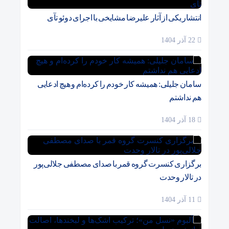
انتشار یکی از آثار علیرضا مشایخی با اجرای دوئو تآی
22 آذر 1404
سامان جلیلی: همیشه کار خودم را کرده‌ام و هیچ ادعایی
هم نداشتم
18 آذر 1404
برگزاری کنسرت گروه قمر با صدای مصطفی جلالی‌پور
در تالار وحدت
11 آذر 1404