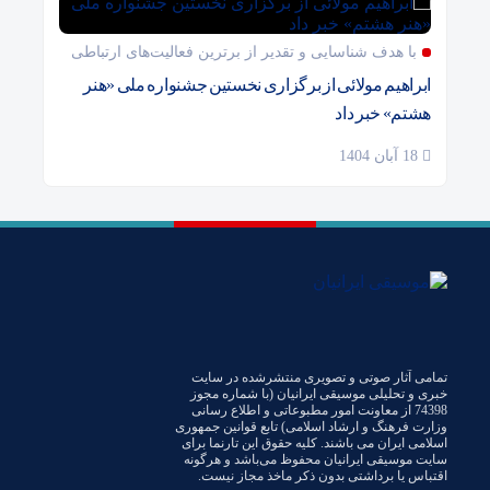
با هدف شناسایی و تقدیر از برترین فعالیت‌های ارتباطی
ابراهیم مولائی از برگزاری نخستین جشنواره ملی «هنر
هشتم» خبر داد
18 آبان 1404
تمامی آثار صوتی و تصویری منتشرشده در سایت
خبری و تحلیلی موسیقی ایرانیان (با شماره مجوز
74398 از معاونت امور مطبوعاتی و اطلاع رسانی
وزارت فرهنگ و ارشاد اسلامی) تابع قوانین جمهوری
اسلامی ایران می باشند. کلیه حقوق این تارنما برای
سایت موسیقی ایرانیان محفوظ می‌باشد و هرگونه
اقتباس یا برداشتی بدون ذکر ماخذ مجاز نیست.