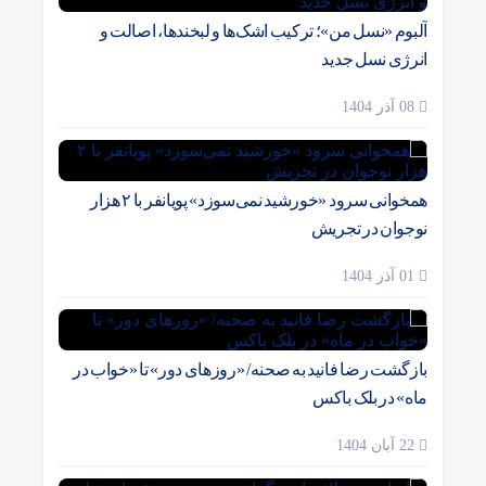
آلبوم «نسل من»؛ ترکیب اشک‌ها و لبخندها، اصالت و
انرژی نسل جدید
08 آذر 1404
همخوانی سرود «خورشید نمی‌سوزد» پویانفر با ۲ هزار
نوجوان در تجریش
01 آذر 1404
بازگشت رضا فانید به صحنه/ «روزهای دور» تا «خواب در
ماه» در بلک باکس
22 آبان 1404