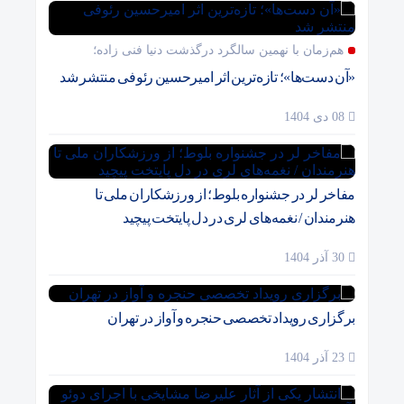
هم‌زمان با نهمین سالگرد درگذشت دنیا فنی زاده؛
«آن دست‌ها»؛ تازه‌ترین اثر امیرحسین رئوفی منتشر شد
08 دی 1404
مفاخر لر در جشنواره بلوط؛ از ورزشکاران ملی تا
هنرمندان / نغمه‌های لری در دل پایتخت پیچید
30 آذر 1404
برگزاری رویداد تخصصی حنجره و آواز در تهران
23 آذر 1404