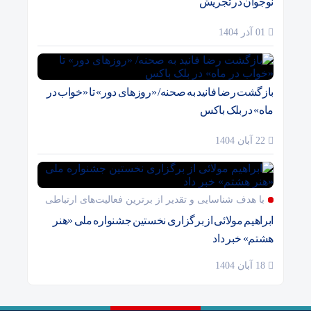
نوجوان در تجریش
01 آذر 1404
بازگشت رضا فانید به صحنه/ «روزهای دور» تا «خواب در
ماه» در بلک باکس
22 آبان 1404
با هدف شناسایی و تقدیر از برترین فعالیت‌های ارتباطی
ابراهیم مولائی از برگزاری نخستین جشنواره ملی «هنر
هشتم» خبر داد
18 آبان 1404