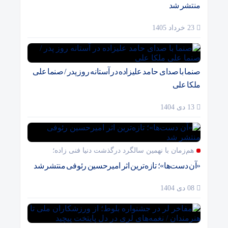
منتشر شد
23 خرداد 1405
صنما با صدای حامد علیزاده در آستانه روز پدر / صنما علی
ملکا علی
13 دی 1404
هم‌زمان با نهمین سالگرد درگذشت دنیا فنی زاده؛
«آن دست‌ها»؛ تازه‌ترین اثر امیرحسین رئوفی منتشر شد
08 دی 1404