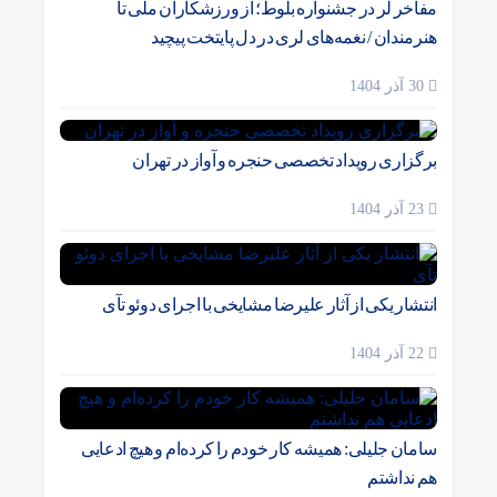
مفاخر لر در جشنواره بلوط؛ از ورزشکاران ملی تا
هنرمندان / نغمه‌های لری در دل پایتخت پیچید
30 آذر 1404
برگزاری رویداد تخصصی حنجره و آواز در تهران
23 آذر 1404
انتشار یکی از آثار علیرضا مشایخی با اجرای دوئو تآی
22 آذر 1404
سامان جلیلی: همیشه کار خودم را کرده‌ام و هیچ ادعایی
هم نداشتم