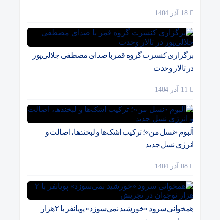
18 آذر 1404
برگزاری کنسرت گروه قمر با صدای مصطفی جلالی‌پور
در تالار وحدت
11 آذر 1404
آلبوم «نسل من»؛ ترکیب اشک‌ها و لبخندها، اصالت و
انرژی نسل جدید
08 آذر 1404
همخوانی سرود «خورشید نمی‌سوزد» پویانفر با ۲ هزار