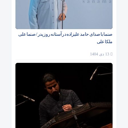
صنما با صدای حامد علیزاده در آستانه روز پدر / صنما علی
ملکا علی
13 دی 1404