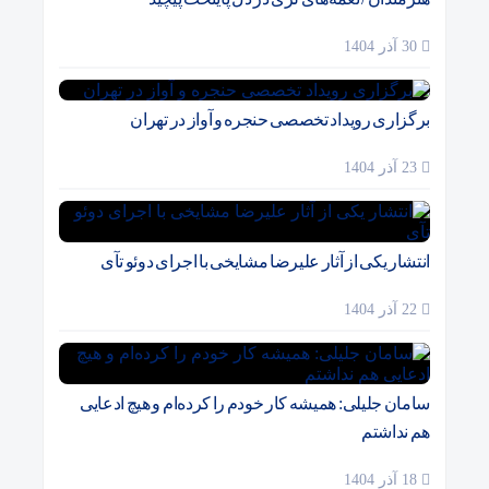
30 آذر 1404
برگزاری رویداد تخصصی حنجره و آواز در تهران
23 آذر 1404
انتشار یکی از آثار علیرضا مشایخی با اجرای دوئو تآی
22 آذر 1404
سامان جلیلی: همیشه کار خودم را کرده‌ام و هیچ ادعایی
هم نداشتم
18 آذر 1404