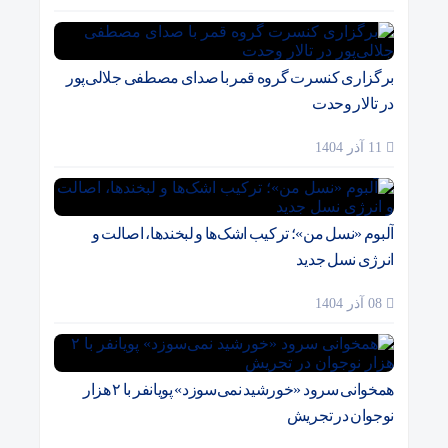
برگزاری کنسرت گروه قمر با صدای مصطفی جلالی‌پور
در تالار وحدت
11 آذر 1404
آلبوم «نسل من»؛ ترکیب اشک‌ها و لبخندها، اصالت و
انرژی نسل جدید
08 آذر 1404
همخوانی سرود «خورشید نمی‌سوزد» پویانفر با ۲ هزار
نوجوان در تجریش