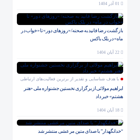
01 آذر 1404
بازگشت رضا فانید به صحنه/ «روزهای دور» تا «خواب در
ماه» در بلک باکس
22 آبان 1404
با هدف شناسایی و تقدیر از برترین فعالیت‌های ارتباطی
ابراهیم مولائی از برگزاری نخستین جشنواره ملی «هنر
هشتم» خبر داد
18 آبان 1404
“خدانگهدار” با صدای متین مرعشی منتشر شد