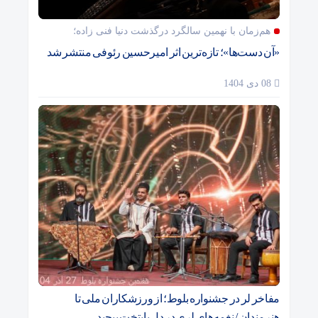
هم‌زمان با نهمین سالگرد درگذشت دنیا فنی زاده؛
«آن دست‌ها»؛ تازه‌ترین اثر امیرحسین رئوفی منتشر شد
08 دی 1404
مفاخر لر در جشنواره بلوط؛ از ورزشکاران ملی تا
هنرمندان / نغمه‌های لری در دل پایتخت پیچید