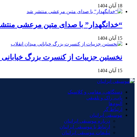
18 آبان 1404
“خدانگهدار” با صدای متین مرعشی منتش
15 آبان 1404
نخستین جزییات از کنسرت بزرگ خیابانی م
15 آبان 1404
دستگاهی، مقامی و کلاسیک
پاپ، راک و تلفیقی
آلبوم‌ها
ارتباط گر
موسیقی ایرانیان
درباره موسیقی ایرانیان
ارتباط با موسیقی ایرانیان
تبلیغات موسیقی ایرانیان