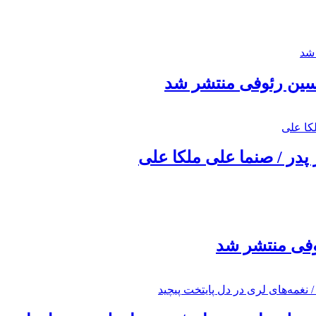
حسین رئوفی منتشر شد
 پدر / صنما علی ملکا علی
ئوفی منتشر شد