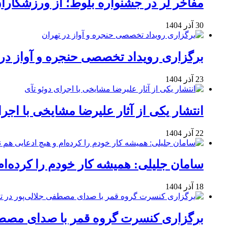
مفاخر لر در جشنواره بلوط؛ از ورزشکاران 
30 آذر 1404
برگزاری رویداد تخصصی حنجره و آواز در 
23 آذر 1404
انتشار یکی از آثار علیرضا مشایخی با اجرا
22 آذر 1404
سامان جلیلی: همیشه کار خودم را کرده‌ام
18 آذر 1404
برگزاری کنسرت گروه قمر با صدای مصطفی