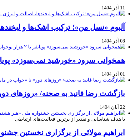
11 آذر 1404
آلبوم «نسل من»؛ ترکیب اشک‌ها و لبخنده
08 آذر 1404
همخوانی سرود «خورشید نمی‌سوزد» پویانفر با ۲ هزار نوجوان 
01 آذر 1404
بازگشت رضا فانید به صحنه/ «روزهای دور
22 آبان 1404
با هدف شناسایی و تقدیر از برترین فعالیت‌های ارتباطی
ابراهیم مولائی از برگزاری نخستین جشنوا