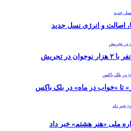
ا، اصالت و انرژی نسل جدید
در تجریش
» تا «خواب در ماه» در بلک باکس
ره ملی «هنر هشتم» خبر داد