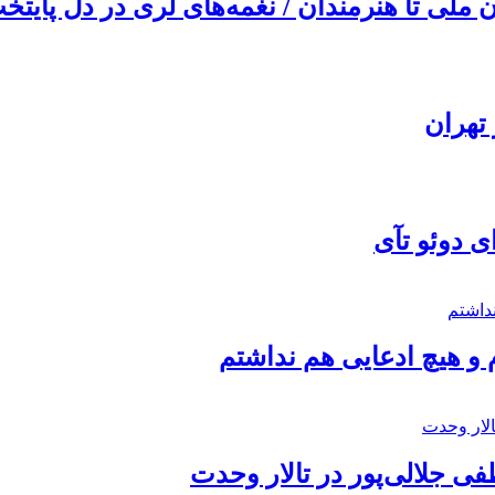
ملی تا هنرمندان / نغمه‌های لری در دل پایتخت
تهران
ی دوئو تآی
 و هیچ ادعایی هم نداشتم
 جلالی‌پور در تالار وحدت