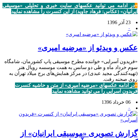
+
در ادامه می توانید عکسهای سایت خبری و تحلیلی «موسیقی
ایرانیان» (عکاس: فرهاد جاوید) از این کنسرت را مشاهده نمایید
23 آذر 1396
۰
عکس و ویدئو از «مرضیه امیری»
«فریدون آسرایی» خواننده مطرح موسیقی پاپ کشورمان، شامگاه
سوم خرداد ماه و طی دو سانس به همت موسسه رویال هنر
(تهیه‌کنندگی مجید عبدی) در مرکز همایش‌های برج میلاد تهران به
روی صحنه رفت.
+
در ادامه عکسهای «مرضیه امیری» از متن و حاشیه کنسرت
فریدون آسرایی را می توانید مشاهده نمایید
06 خرداد 1396
۰
گزارش تصویری «موسیقی ایرانیان» از