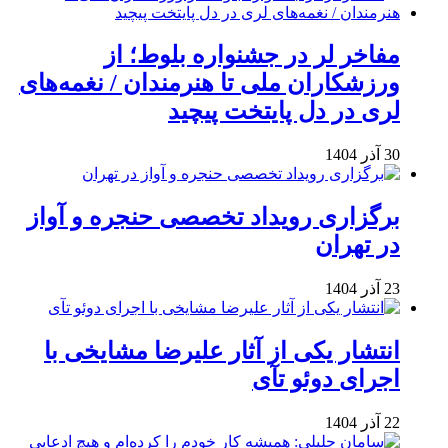
مفاخر لر در جشنواره بلوط؛ از
ورزشکاران ملی تا هنرمندان / نغمه‌های
لری در دل پایتخت پیچید
30 آذر 1404
برگزاری رویداد تخصصی حنجره و آواز
در تهران
23 آذر 1404
انتشار یکی از آثار علیرضا مشایخی با
اجرای دوئو تآی
22 آذر 1404