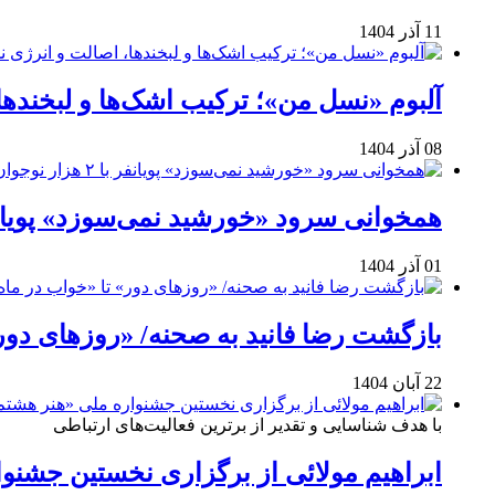
11 آذر 1404
آلبوم «نسل من»؛ ترکیب اشک‌ها و لبخنده
08 آذر 1404
همخوانی سرود «خورشید نمی‌سوزد» پویانفر با ۲ هزار نوجوان 
01 آذر 1404
بازگشت رضا فانید به صحنه/ «روزهای دور
22 آبان 1404
با هدف شناسایی و تقدیر از برترین فعالیت‌های ارتباطی
ابراهیم مولائی از برگزاری نخستین جشنوا