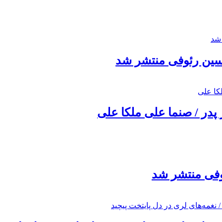
حسین رئوفی منتشر شد
 پدر / صنما علی ملکا علی
ئوفی منتشر شد