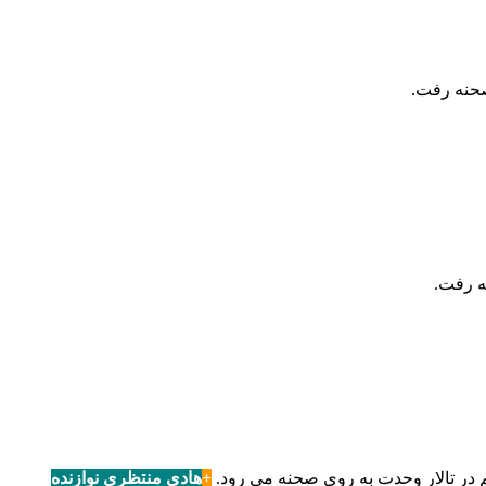
صحنه رفت.
م در تالار وحدت به روی صحنه می رود.
+
هادی منتظری نوازنده