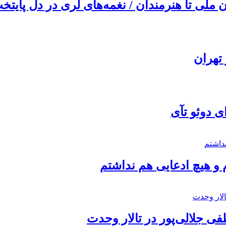
ملی تا هنرمندان / نغمه‌های لری در دل پایتخت
تهران
ی دوئو تآی
 و هیچ ادعایی هم نداشتم
 جلالی‌پور در تالار وحدت