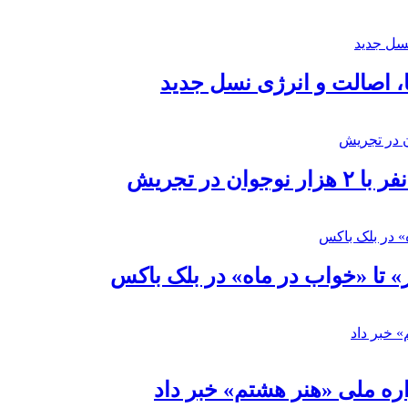
ا، اصالت و انرژی نسل جدید
در تجریش
» تا «خواب در ماه» در بلک باکس
ره ملی «هنر هشتم» خبر داد