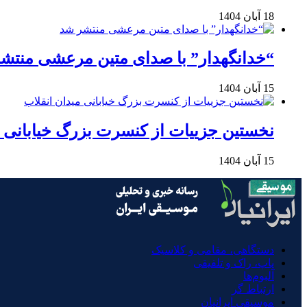
18 آبان 1404
“خدانگهدار” با صدای متین مرعشی منتش
15 آبان 1404
نخستین جزییات از کنسرت بزرگ خیابانی م
15 آبان 1404
دستگاهی، مقامی و کلاسیک
پاپ، راک و تلفیقی
آلبوم‌ها
ارتباط گر
موسیقی ایرانیان