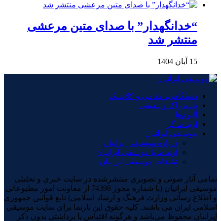
“خدانگهدار” با صدای متین مرعشی
منتشر شد
15 آبان 1404
دستگاهی، مقامی و کلاسیک
پاپ، راک و تلفیقی
آلبوم‌ها
ارتباط گر
موسیقی ایرانیان
درباره موسیقی ایرانیان
ارتباط با موسیقی ایرانیان
تبلیغات موسیقی ایرانیان
تمامی آثار صوتی و تصویری منتشرشده در سایت خبری و تحلیلی
موسیقی ایرانیان (با شماره مجوز 74398 از معاونت امور مطبوعاتی
و اطلاع رسانی وزارت فرهنگ و ارشاد اسلامی) تابع قوانین جمهوری
اسلامی ایران می باشند. کلیه حقوق این تارنما برای سایت موسیقی
ایرانیان محفوظ می‌باشد و هرگونه اقتباس یا برداشتی بدون ذکر
×