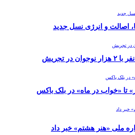
ا، اصالت و انرژی نسل جدید
در تجریش
» تا «خواب در ماه» در بلک باکس
ره ملی «هنر هشتم» خبر داد