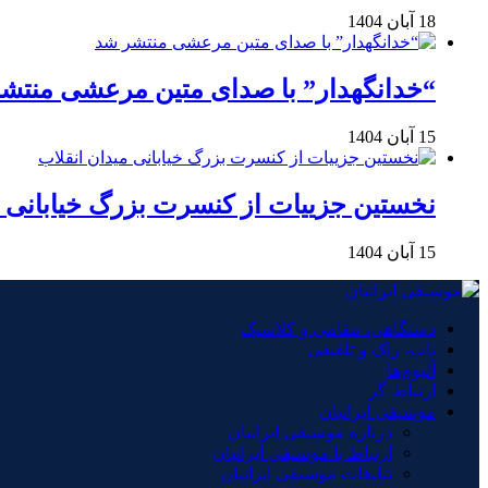
18 آبان 1404
“خدانگهدار” با صدای متین مرعشی منتش
15 آبان 1404
نخستین جزییات از کنسرت بزرگ خیابانی م
15 آبان 1404
دستگاهی، مقامی و کلاسیک
پاپ، راک و تلفیقی
آلبوم‌ها
ارتباط گر
موسیقی ایرانیان
درباره موسیقی ایرانیان
ارتباط با موسیقی ایرانیان
تبلیغات موسیقی ایرانیان