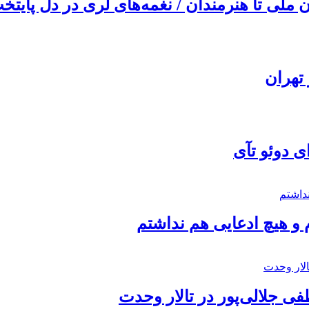
ملی تا هنرمندان / نغمه‌های لری در دل پایتخت
تهران
ی دوئو تآی
 و هیچ ادعایی هم نداشتم
 جلالی‌پور در تالار وحدت