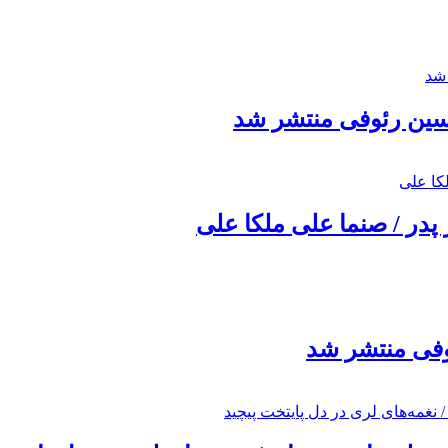
حسین رئوفی منتشر شد
 پدر / صنما علی ملکا علی
ئوفی منتشر شد