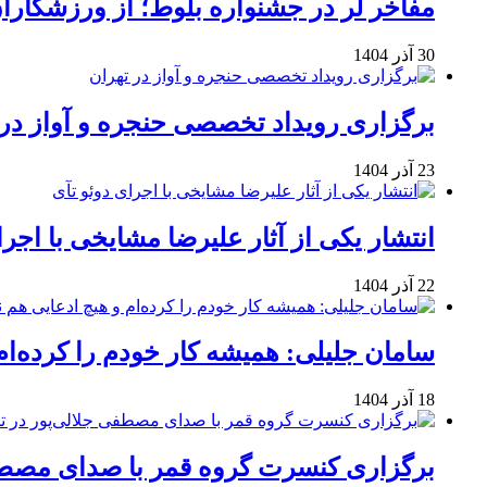
مفاخر لر در جشنواره بلوط؛ از ورزشکاران 
30 آذر 1404
برگزاری رویداد تخصصی حنجره و آواز در 
23 آذر 1404
انتشار یکی از آثار علیرضا مشایخی با اجرا
22 آذر 1404
سامان جلیلی: همیشه کار خودم را کرده‌ام
18 آذر 1404
برگزاری کنسرت گروه قمر با صدای مصطفی