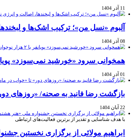
11 آذر 1404
آلبوم «نسل من»؛ ترکیب اشک‌ها و لبخنده
08 آذر 1404
همخوانی سرود «خورشید نمی‌سوزد» پویانفر با ۲ هزار نوجوان 
01 آذر 1404
بازگشت رضا فانید به صحنه/ «روزهای دور
22 آبان 1404
با هدف شناسایی و تقدیر از برترین فعالیت‌های ارتباطی
ابراهیم مولائی از برگزاری نخستین جشنوا