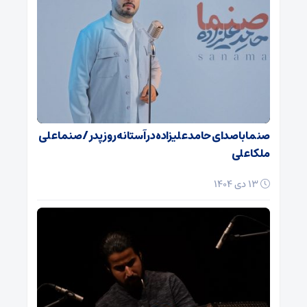
صنما با صدای حامد علیزاده در آستانه روز پدر / صنما علی
ملکا علی
13 دی 1404