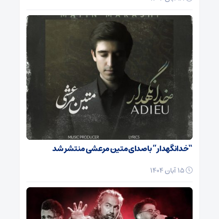
“خدانگهدار” با صدای متین مرعشی منتشر شد
15 آبان 1404