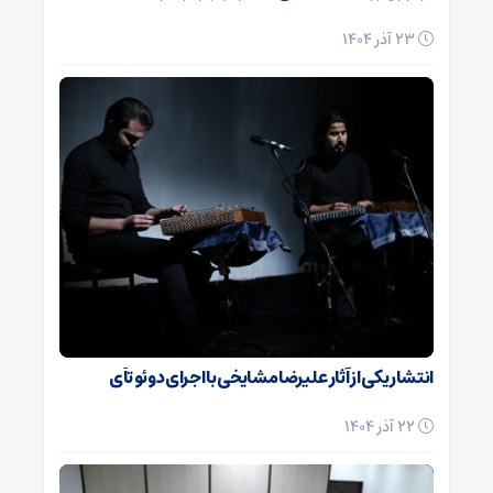
23 آذر 1404
انتشار یکی از آثار علیرضا مشایخی با اجرای دوئو تآی
22 آذر 1404