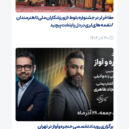
مفاخر لر در جشنواره بلوط؛ از ورزشکاران ملی تا هنرمندان
/ نغمه‌های لری در دل پایتخت پیچید
30 آذر 1404
برگزاری رویداد تخصصی حنجره و آواز در تهران