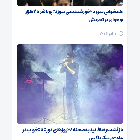
همخوانی سرود «خورشید نمی‌سوزد» پویانفر با ۲ هزار
نوجوان در تجریش
01 آذر 1404
بازگشت رضا فانید به صحنه/ «روزهای دور» تا «خواب در
ماه» در بلک باکس