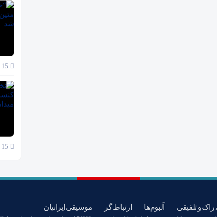
15 آبان 1404
15 آبان 1404
 راک و تلفیقی
آلبوم‌ها
ارتباط گر
موسیقی ایرانیان