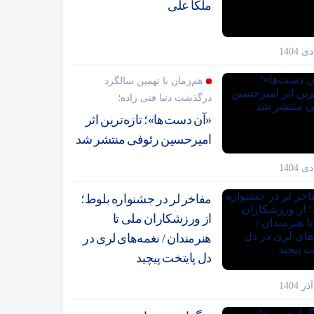
ملکا علی
هم‌زمان با نهمین سالگرد
درگذشت دنیا فنی زاده؛
«آن دست‌ها»؛ تازه‌ترین اثر
امیرحسین رئوفی منتشر شد
مفاخر لر در جشنواره بلوط؛
از ورزشکاران ملی تا
هنرمندان / نغمه‌های لری در
دل پایتخت پیچید