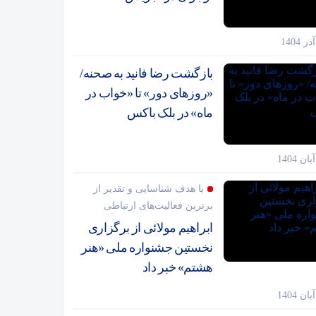
بازگشت رضا فانید به صحنه/
«روزهای دور» تا «خواب در
ماه» در بلک باکس
با هدف شناسایی و تقدیر از
برترین فعالیت‌های ارتباطی
ابراهیم مولائی از برگزاری
نخستین جشنواره ملی «هنر
هشتم» خبر داد