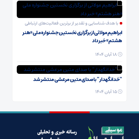
با هدف شناسایی و تقدیر از برترین فعالیت‌های ارتباطی
ابراهیم مولائی از برگزاری نخستین جشنواره ملی «هنر
هشتم» خبر داد
18 آبان 1404
“خدانگهدار” با صدای متین مرعشی منتشر شد
15 آبان 1404