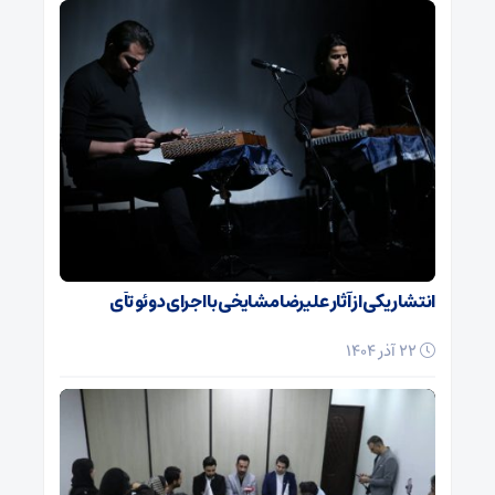
انتشار یکی از آثار علیرضا مشایخی با اجرای دوئو تآی
22 آذر 1404