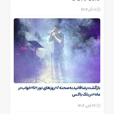
01 آذر 1404
بازگشت رضا فانید به صحنه/ «روزهای دور» تا «خواب در
ماه» در بلک باکس
22 آبان 1404