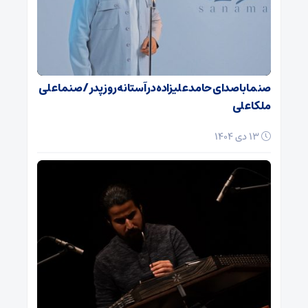
صنما با صدای حامد علیزاده در آستانه روز پدر / صنما علی
ملکا علی
13 دی 1404