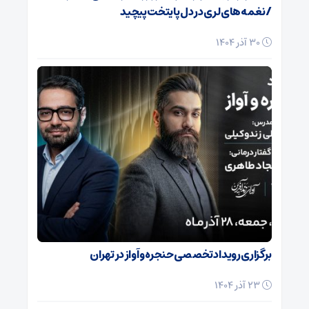
/ نغمه‌های لری در دل پایتخت پیچید
30 آذر 1404
برگزاری رویداد تخصصی حنجره و آواز در تهران
23 آذر 1404