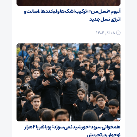
آلبوم «نسل من»؛ ترکیب اشک‌ها و لبخندها، اصالت و
انرژی نسل جدید
08 آذر 1404
همخوانی سرود «خورشید نمی‌سوزد» پویانفر با ۲ هزار
نوجوان در تجریش