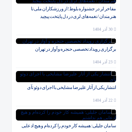
مفاخر لر در جشنواره بلوط؛ از ورزشکاران ملی تا
هنرمندان / نغمه‌های لری در دل پایتخت پیچید
30 آذر 1404
برگزاری رویداد تخصصی حنجره و آواز در تهران
23 آذر 1404
انتشار یکی از آثار علیرضا مشایخی با اجرای دوئو تآی
22 آذر 1404
سامان جلیلی: همیشه کار خودم را کرده‌ام و هیچ ادعایی