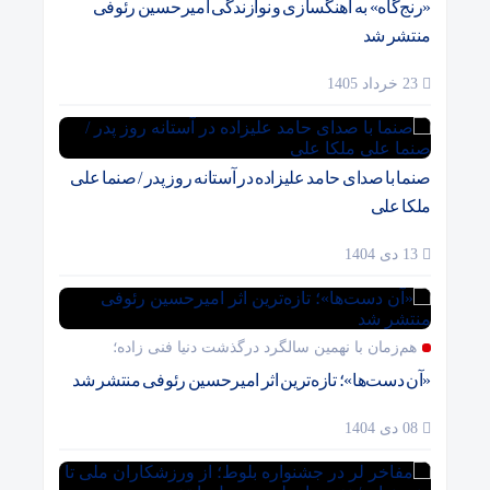
«رنج‌گاه» به آهنگسازی و نوازندگی امیرحسین رئوفی
منتشر شد
23 خرداد 1405
صنما با صدای حامد علیزاده در آستانه روز پدر / صنما علی
ملکا علی
13 دی 1404
هم‌زمان با نهمین سالگرد درگذشت دنیا فنی زاده؛
«آن دست‌ها»؛ تازه‌ترین اثر امیرحسین رئوفی منتشر شد
08 دی 1404