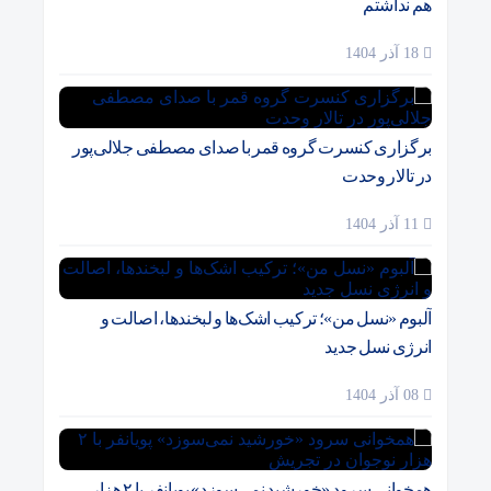
هم نداشتم
18 آذر 1404
برگزاری کنسرت گروه قمر با صدای مصطفی جلالی‌پور
در تالار وحدت
11 آذر 1404
آلبوم «نسل من»؛ ترکیب اشک‌ها و لبخندها، اصالت و
انرژی نسل جدید
08 آذر 1404
همخوانی سرود «خورشید نمی‌سوزد» پویانفر با ۲ هزار