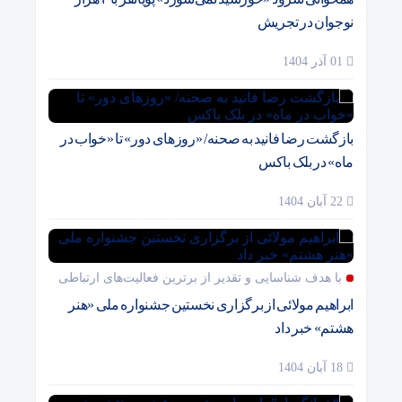
نوجوان در تجریش
01 آذر 1404
بازگشت رضا فانید به صحنه/ «روزهای دور» تا «خواب در
ماه» در بلک باکس
22 آبان 1404
با هدف شناسایی و تقدیر از برترین فعالیت‌های ارتباطی
ابراهیم مولائی از برگزاری نخستین جشنواره ملی «هنر
هشتم» خبر داد
18 آبان 1404