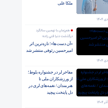
ملکا علی
هم‌زمان با نهمین سالگرد
درگذشت دنیا فنی زاده؛
«آن دست‌ها»؛ تازه‌ترین اثر
امیرحسین رئوفی منتشر شد
مفاخر لر در جشنواره بلوط؛
از ورزشکاران ملی تا
هنرمندان / نغمه‌های لری در
دل پایتخت پیچید