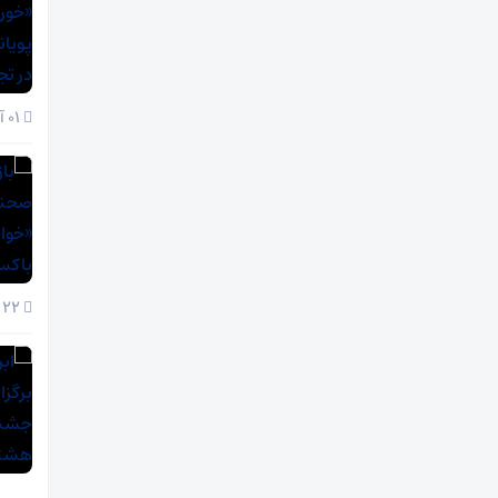
01 آذر 1404
22 آبان 1404