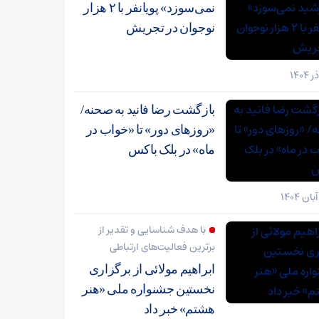
نمی‌سوزد» پویانفر با ۲ هزار
نوجوان در تجریش
بازگشت رضا فانید به صحنه/
«روزهای دور» تا «خواب در
ماه» در بلک باکس
با هدف شناسایی و تقدیر از
برترین فعالیت‌های ارتباطی
ابراهیم مولائی از برگزاری
نخستین جشنواره ملی «هنر
هشتم» خبر داد