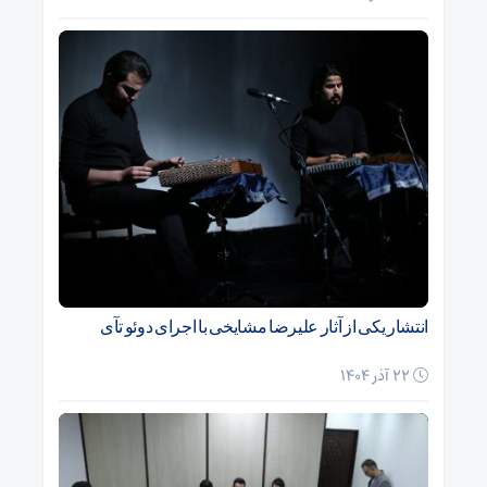
انتشار یکی از آثار علیرضا مشایخی با اجرای دوئو تآی
22 آذر 1404