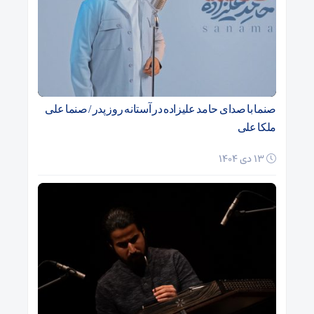
صنما با صدای حامد علیزاده در آستانه روز پدر / صنما علی
ملکا علی
13 دی 1404