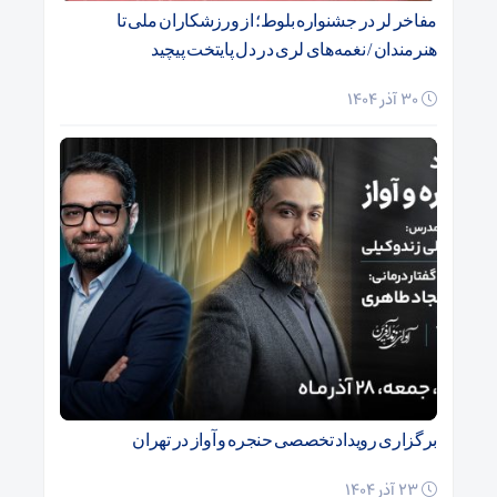
مفاخر لر در جشنواره بلوط؛ از ورزشکاران ملی تا
هنرمندان / نغمه‌های لری در دل پایتخت پیچید
30 آذر 1404
برگزاری رویداد تخصصی حنجره و آواز در تهران
23 آذر 1404