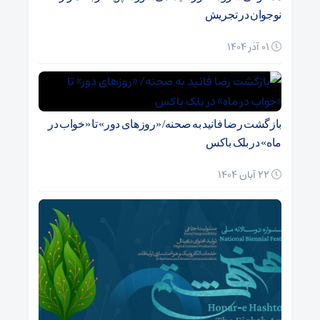
نوجوان در تجریش
01 آذر 1404
بازگشت رضا فانید به صحنه/ «روزهای دور» تا «خواب در
ماه» در بلک باکس
22 آبان 1404