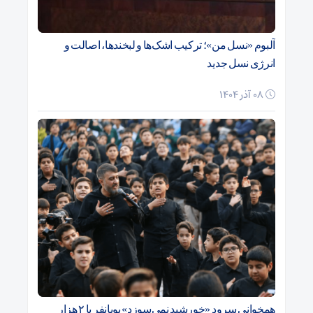
آلبوم «نسل من»؛ ترکیب اشک‌ها و لبخندها، اصالت و
انرژی نسل جدید
08 آذر 1404
همخوانی سرود «خورشید نمی‌سوزد» پویانفر با ۲ هزار