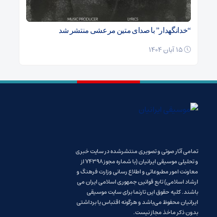
“خدانگهدار” با صدای متین مرعشی منتشر شد
15 آبان 1404
تمامی آثار صوتی و تصویری منتشرشده در سایت خبری
و تحلیلی موسیقی ایرانیان (با شماره مجوز 74398 از
معاونت امور مطبوعاتی و اطلاع رسانی وزارت فرهنگ و
ارشاد اسلامی) تابع قوانین جمهوری اسلامی ایران می
باشند. کلیه حقوق این تارنما برای سایت موسیقی
ایرانیان محفوظ می‌باشد و هرگونه اقتباس یا برداشتی
بدون ذکر ماخذ مجاز نیست.