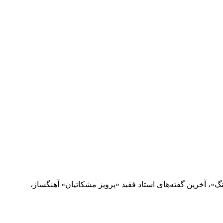
 (۸ مهر ماه) در مصاحبه‌ای اختصاصی با رادیو «فرهنگ»، آخرین گفته‌های استاد فقید «پرویز مشکاتیان» آهنگساز،