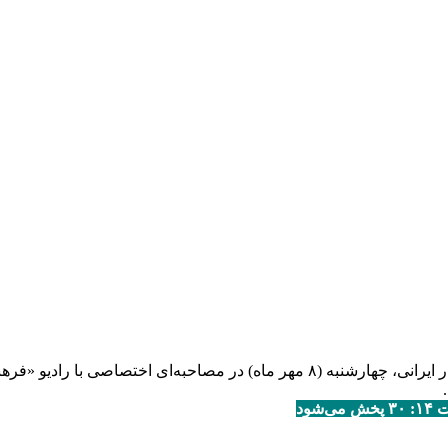
«حسین علیزاده» ردیف‌دان، آهنگ‌ساز، پژوهش‌گر و نوازنده تار و سه‌تار ایرانی، چهارشنبه
ود