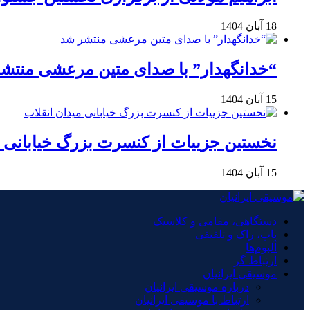
18 آبان 1404
“خدانگهدار” با صدای متین مرعشی منتش
15 آبان 1404
نخستین جزییات از کنسرت بزرگ خیابانی م
15 آبان 1404
دستگاهی، مقامی و کلاسیک
پاپ، راک و تلفیقی
آلبوم‌ها
ارتباط گر
موسیقی ایرانیان
درباره موسیقی ایرانیان
ارتباط با موسیقی ایرانیان