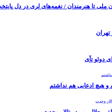
ملی تا هنرمندان / نغمه‌های لری در دل پایتخت
تهران
ی دوئو تآی
 و هیچ ادعایی هم نداشتم