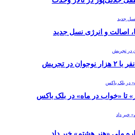
 جلالی‌پور در تالار وحدت
ا، اصالت و انرژی نسل جدید
در تجریش
» تا «خواب در ماه» در بلک باکس
ره ملی «هنر هشتم» خبر داد