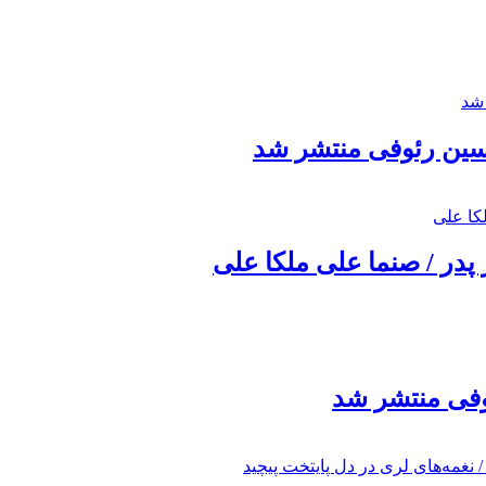
حسین رئوفی منتشر شد
 پدر / صنما علی ملکا علی
ئوفی منتشر شد