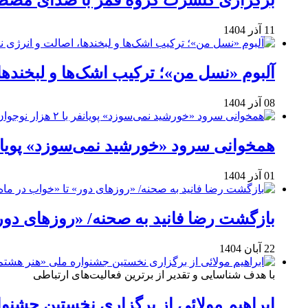
برگزاری کنسرت گروه قمر با صدای مصطفی
11 آذر 1404
آلبوم «نسل من»؛ ترکیب اشک‌ها و لبخنده
08 آذر 1404
همخوانی سرود «خورشید نمی‌سوزد» پویانفر با ۲ هزار نوجوان 
01 آذر 1404
بازگشت رضا فانید به صحنه/ «روزهای دور
22 آبان 1404
با هدف شناسایی و تقدیر از برترین فعالیت‌های ارتباطی
ابراهیم مولائی از برگزاری نخستین جشنوا