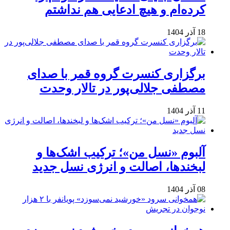
کرده‌ام و هیچ ادعایی هم نداشتم
18 آذر 1404
برگزاری کنسرت گروه قمر با صدای
مصطفی جلالی‌پور در تالار وحدت
11 آذر 1404
آلبوم «نسل من»؛ ترکیب اشک‌ها و
لبخندها، اصالت و انرژی نسل جدید
08 آذر 1404