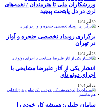
ورزشکاران ملی تا هنرمندان / نغمه‌های
لری در دل پایتخت پیچید
30 آذر 1404
برگزاری رویداد تخصصی حنجره و آواز
در تهران
23 آذر 1404
انتشار یکی از آثار علیرضا مشایخی با
اجرای دوئو تآی
22 آذر 1404
سامان جلیلی: همیشه کار خودم را