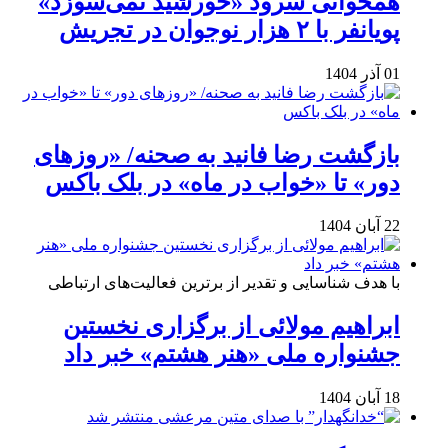
همخوانی سرود «خورشید نمی‌سوزد»
پویانفر با ۲ هزار نوجوان در تجریش
01 آذر 1404
بازگشت رضا فانید به صحنه/ «روزهای
دور» تا «خواب در ماه» در بلک باکس
22 آبان 1404
با هدف شناسایی و تقدیر از برترین فعالیت‌های ارتباطی
ابراهیم مولائی از برگزاری نخستین
جشنواره ملی «هنر هشتم» خبر داد
18 آبان 1404