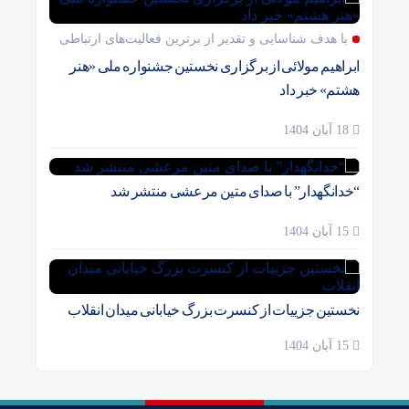
با هدف شناسایی و تقدیر از برترین فعالیت‌های ارتباطی
ابراهیم مولائی از برگزاری نخستین جشنواره ملی «هنر
هشتم» خبر داد
18 آبان 1404
“خدانگهدار” با صدای متین مرعشی منتشر شد
15 آبان 1404
نخستین جزییات از کنسرت بزرگ خیابانی میدان انقلاب
15 آبان 1404