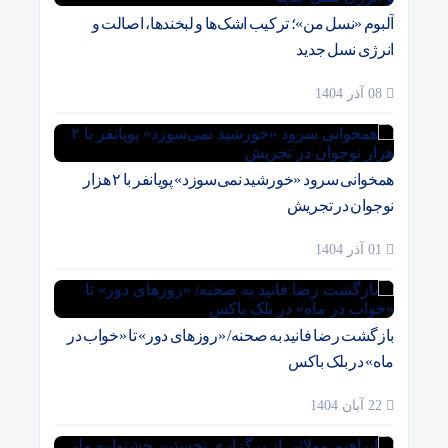
آلبوم «نسل من»؛ ترکیب اشک‌ها و لبخندها، اصالت و
انرژی نسل جدید
08 آذر 1404
همخوانی سرود «خورشید نمی‌سوزد» پویانفر با ۲ هزار
نوجوان در تجریش
01 آذر 1404
بازگشت رضا فانید به صحنه/ «روزهای دور» تا «خواب در
ماه» در بلک باکس
22 آبان 1404