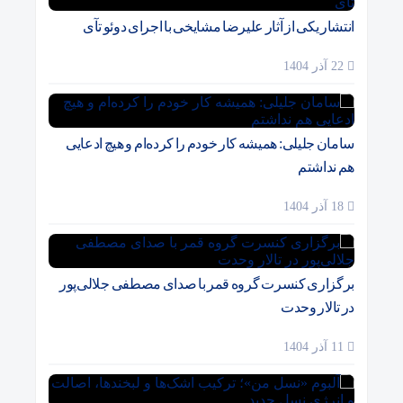
انتشار یکی از آثار علیرضا مشایخی با اجرای دوئو تآی
22 آذر 1404
سامان جلیلی: همیشه کار خودم را کرده‌ام و هیچ ادعایی
هم نداشتم
18 آذر 1404
برگزاری کنسرت گروه قمر با صدای مصطفی جلالی‌پور
در تالار وحدت
11 آذر 1404