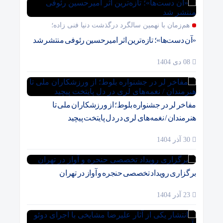
هم‌زمان با نهمین سالگرد درگذشت دنیا فنی زاده؛
«آن دست‌ها»؛ تازه‌ترین اثر امیرحسین رئوفی منتشر شد
08 دی 1404
مفاخر لر در جشنواره بلوط؛ از ورزشکاران ملی تا
هنرمندان / نغمه‌های لری در دل پایتخت پیچید
30 آذر 1404
برگزاری رویداد تخصصی حنجره و آواز در تهران
23 آذر 1404