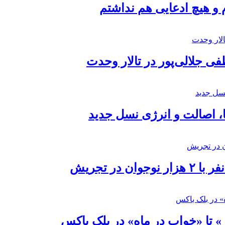
 و هیچ ادعایی هم نداشتم
 جلالی‌پور در تالار وحدت
ا، اصالت و انرژی نسل جدید
در تجریش
» تا «خواب در ماه» در بلک باکس