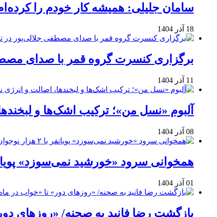
سامان جلیلی: همیشه کار خودم را کرده‌ام
18 آذر 1404
برگزاری کنسرت گروه قمر با صدای مصطفی
11 آذر 1404
آلبوم «نسل من»؛ ترکیب اشک‌ها و لبخنده
08 آذر 1404
همخوانی سرود «خورشید نمی‌سوزد» پویانفر با ۲ هزار نوجوان 
01 آذر 1404
بازگشت رضا فانید به صحنه/ «روزهای دور