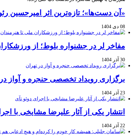
«آن دست‌ها»؛ تازه‌ترین اثر امیرحسین ر
08 دی 1404
مفاخر لر در جشنواره بلوط؛ از ورزشکاران 
30 آذر 1404
برگزاری رویداد تخصصی حنجره و آواز در 
23 آذر 1404
انتشار یکی از آثار علیرضا مشایخی با اجرا
22 آذر 1404