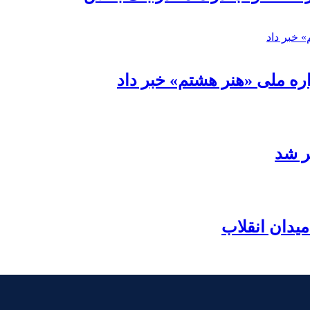
ره ملی «هنر هشتم» خبر داد
ر شد
یدان انقلاب