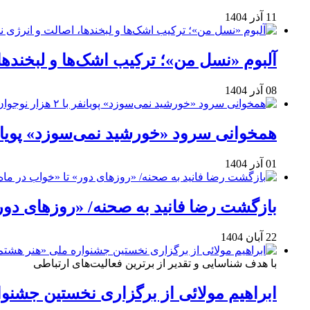
11 آذر 1404
آلبوم «نسل من»؛ ترکیب اشک‌ها و لبخنده
08 آذر 1404
همخوانی سرود «خورشید نمی‌سوزد» پویانفر با ۲ هزار نوجوان 
01 آذر 1404
بازگشت رضا فانید به صحنه/ «روزهای دور
22 آبان 1404
با هدف شناسایی و تقدیر از برترین فعالیت‌های ارتباطی
ابراهیم مولائی از برگزاری نخستین جشنوا