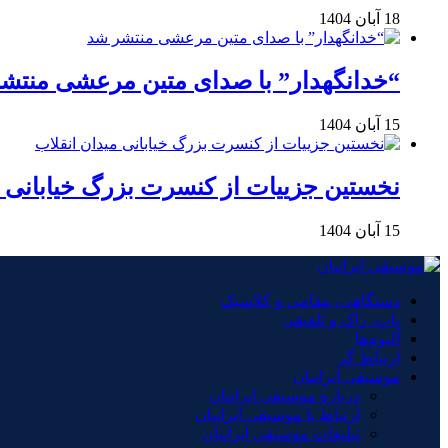
18 آبان 1404
“خدانگهدار” با صدای متین مرعشی منتش
15 آبان 1404
نخستین جزییات از کنسرت بزرگ خیابانی م
15 آبان 1404
دستگاهی، مقامی و کلاسیک
پاپ، راک و تلفیقی
آلبوم‌ها
ارتباط گر
موسیقی ایرانیان
درباره موسیقی ایرانیان
ارتباط با موسیقی ایرانیان
تبلیغات موسیقی ایرانیان