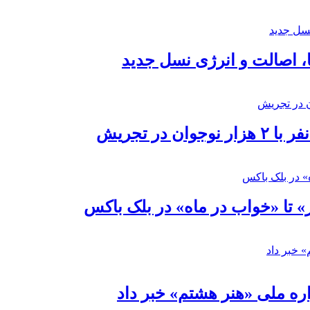
ا، اصالت و انرژی نسل جدید
در تجریش
» تا «خواب در ماه» در بلک باکس
ره ملی «هنر هشتم» خبر داد