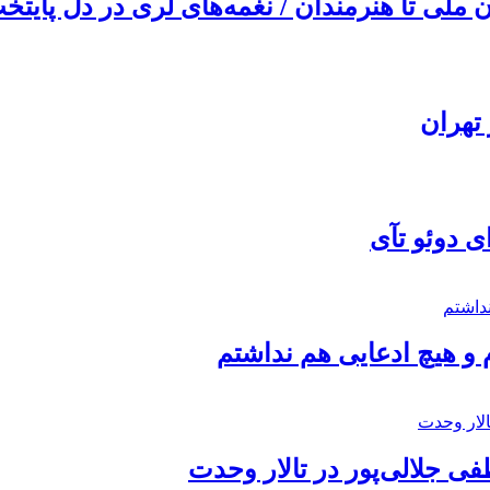
ملی تا هنرمندان / نغمه‌های لری در دل پایتخت
تهران
ی دوئو تآی
 و هیچ ادعایی هم نداشتم
 جلالی‌پور در تالار وحدت