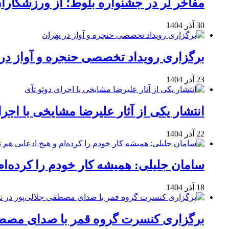
مفاخر لر در جشنواره بلوط؛ از ورزشکاران 
30 آذر 1404
برگزاری رویداد تخصصی حنجره و آواز در 
23 آذر 1404
انتشار یکی از آثار علیرضا مشایخی با اجرا
22 آذر 1404
سامان جلیلی: همیشه کار خودم را کرده‌ام
18 آذر 1404
برگزاری کنسرت گروه قمر با صدای مصطفی