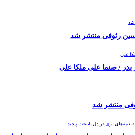
حسین رئوفی منتشر شد
 پدر / صنما علی ملکا علی
ئوفی منتشر شد