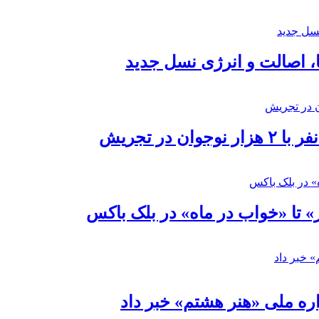
ا، اصالت و انرژی نسل جدید
در تجریش
» تا «خواب در ماه» در بلک باکس
ره ملی «هنر هشتم» خبر داد