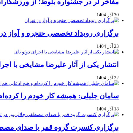
مفاخر لر در جشنواره بلوط؛ از ورزشکاران 
30 آذر 1404
برگزاری رویداد تخصصی حنجره و آواز در 
23 آذر 1404
انتشار یکی از آثار علیرضا مشایخی با اجرا
22 آذر 1404
سامان جلیلی: همیشه کار خودم را کرده‌ام
18 آذر 1404
برگزاری کنسرت گروه قمر با صدای مصطفی