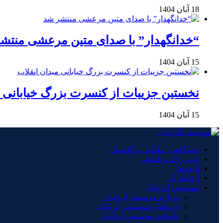
18 آبان 1404
“خدانگهدار” با صدای متین مرعشی منتش
15 آبان 1404
نخستین جزییات از کنسرت بزرگ خیابانی م
15 آبان 1404
دستگاهی، مقامی و کلاسیک
پاپ، راک و تلفیقی
آلبوم‌ها
ارتباط گر
موسیقی ایرانیان
درباره موسیقی ایرانیان
ارتباط با موسیقی ایرانیان
تبلیغات موسیقی ایرانیان