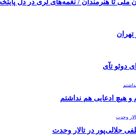
ملی تا هنرمندان / نغمه‌های لری در دل پایتخت
تهران
ی دوئو تآی
 و هیچ ادعایی هم نداشتم
 جلالی‌پور در تالار وحدت