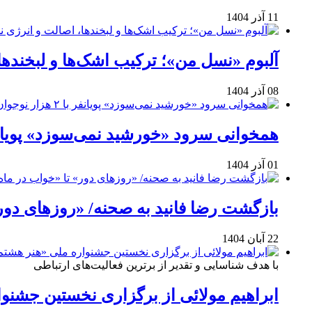
11 آذر 1404
آلبوم «نسل من»؛ ترکیب اشک‌ها و لبخنده
08 آذر 1404
همخوانی سرود «خورشید نمی‌سوزد» پویانفر با ۲ هزار نوجوان 
01 آذر 1404
بازگشت رضا فانید به صحنه/ «روزهای دور
22 آبان 1404
با هدف شناسایی و تقدیر از برترین فعالیت‌های ارتباطی
ابراهیم مولائی از برگزاری نخستین جشنوا