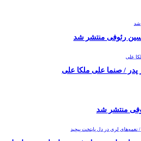
حسین رئوفی منتشر شد
 پدر / صنما علی ملکا علی
ئوفی منتشر شد