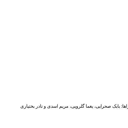
راها: بابک صحرایی، یغما گلرویی، مریم اسدی و نادر بختیاری