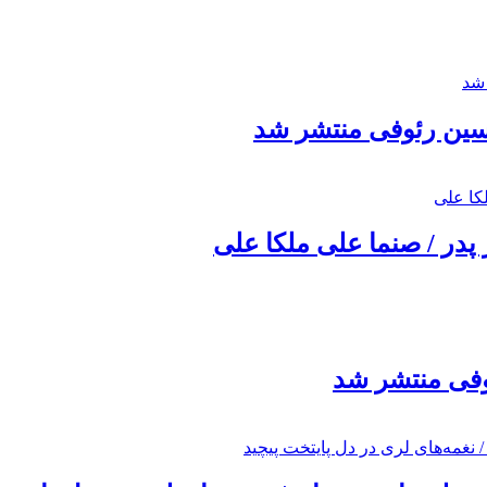
حسین رئوفی منتشر شد
 پدر / صنما علی ملکا علی
ئوفی منتشر شد