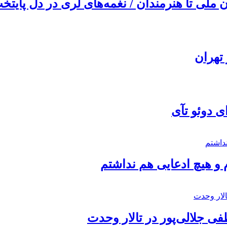
ملی تا هنرمندان / نغمه‌های لری در دل پایتخت
تهران
ی دوئو تآی
 و هیچ ادعایی هم نداشتم
 جلالی‌پور در تالار وحدت