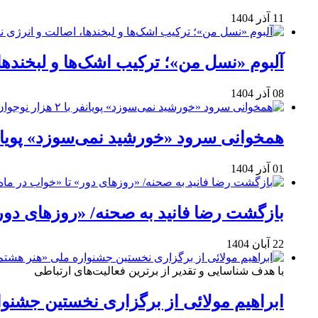
11 آذر 1404
آلبوم «نسل من»؛ ترکیب اشک‌ها و لبخنده
08 آذر 1404
همخوانی سرود «خورشید نمی‌سوزد» پویانفر با ۲ هزار نوجوان 
01 آذر 1404
بازگشت رضا فانید به صحنه/ «روزهای دور
22 آبان 1404
با هدف شناسایی و تقدیر از برترین فعالیت‌های ارتباطی
ابراهیم مولائی از برگزاری نخستین جشنوا