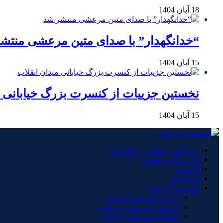
18 آبان 1404
“خدانگهدار” با صدای متین مرعشی منتش
15 آبان 1404
نخستین جزییات از کنسرت بزرگ خیابانی م
15 آبان 1404
دستگاهی، مقامی و کلاسیک
پاپ، راک و تلفیقی
آلبوم‌ها
ارتباط گر
موسیقی ایرانیان
درباره موسیقی ایرانیان
ارتباط با موسیقی ایرانیان
تبلیغات موسیقی ایرانیان