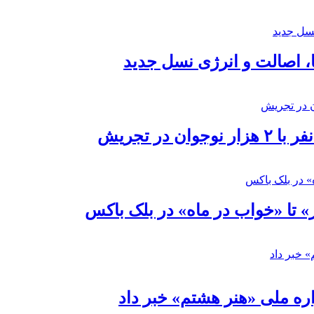
ا، اصالت و انرژی نسل جدید
در تجریش
» تا «خواب در ماه» در بلک باکس
ره ملی «هنر هشتم» خبر داد