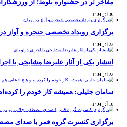
مفاخر لر در جشنواره بلوط؛ از ورزشکاران 
30 آذر 1404
برگزاری رویداد تخصصی حنجره و آواز در 
23 آذر 1404
انتشار یکی از آثار علیرضا مشایخی با اجرا
22 آذر 1404
سامان جلیلی: همیشه کار خودم را کرده‌ام
18 آذر 1404
برگزاری کنسرت گروه قمر با صدای مصطفی