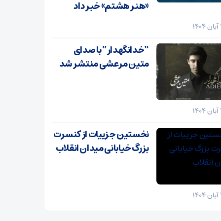
«هنر هشتم» خبر داد
“خدانگهدار” با صدای
متین مرعشی منتشر شد
نخستین جزییات از کنسرت
بزرگ خیابانی میدان انقلاب