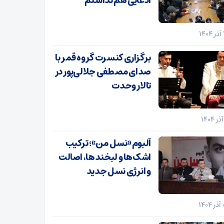
ادعایی هم نداشتم
برگزاری کنسرت گروه قمر با
صدای مصطفی جلالی‌پور در
تالار وحدت
آلبوم «نسل من»؛ ترکیب
اشک‌ها و لبخندها، اصالت
و انرژی نسل جدید