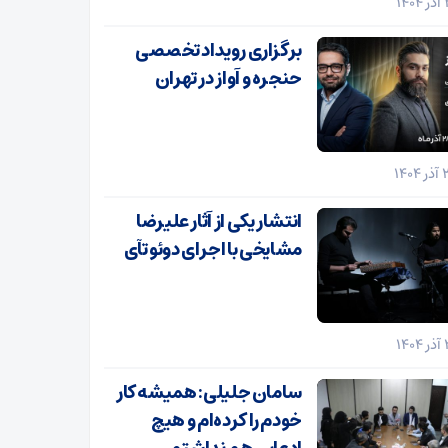
برگزاری رویداد تخصصی
حنجره و آواز در تهران
انتشار یکی از آثار علیرضا
مشایخی با اجرای دوئو تآی
سامان جلیلی: همیشه کار
خودم را کرده‌ام و هیچ