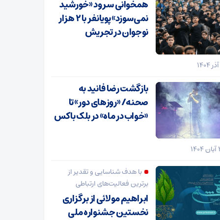
همخوانی سرود «خورشید
نمی‌سوزد» پویانفر با ۲ هزار
نوجوان در تجریش
بازگشت رضا فانید به
صحنه/ «روزهای دور» تا
«خواب در ماه» در بلک باکس
با هدف شناسایی و تقدیر از
برترین فعالیت‌های ارتباطی
ابراهیم مولائی از برگزاری
نخستین جشنواره ملی