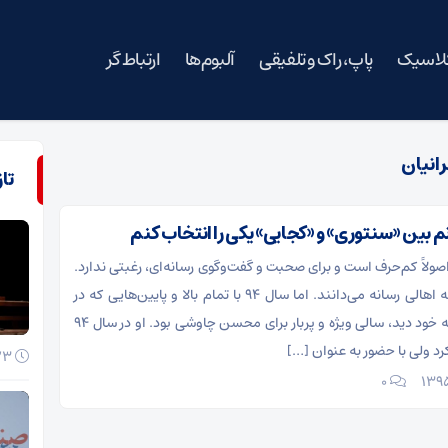
کلاسیک
پاپ، راک و تلفیقی
آلبوم‌ها
ارتباط گر
انیان
تا
م بین «سنتوری» و «کجایی» یکی را انتخاب کنم
اً کم‌حرف است و برای صحبت و گفت‌وگوی رسانه‌ای، رغبتی ندارد.
این را تقریباً همه اهالی رسانه می‌دانند. اما سال ۹۴ با تمام بالا و پایین‌هایی که در
عرصه موسیقی به خود دید، سالی ویژه و پربار برای محسن چاوشی بود. او در سال ۹۴
د ولی با حضور به عنوان […]
23 خرداد 1405
۰