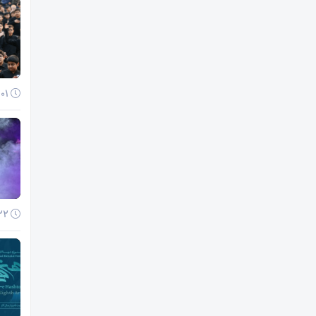
01 آذر 1404
22 آبان 1404