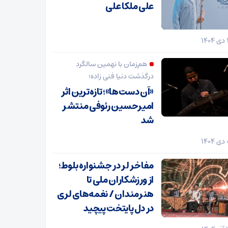
علی ملکا علی
هم‌زمان با نهمین سالگرد
درگذشت دنیا فنی زاده؛
«آن دست‌ها»؛ تازه‌ترین اثر
امیرحسین رئوفی منتشر
شد
مفاخر لر در جشنواره بلوط؛
از ورزشکاران ملی تا
هنرمندان / نغمه‌های لری
در دل پایتخت پیچید