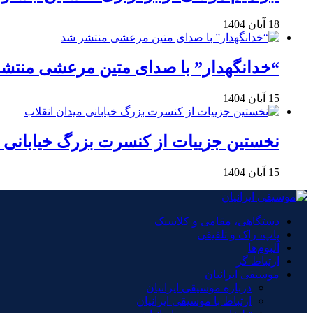
18 آبان 1404
“خدانگهدار” با صدای متین مرعشی منتش
15 آبان 1404
نخستین جزییات از کنسرت بزرگ خیابانی م
15 آبان 1404
دستگاهی، مقامی و کلاسیک
پاپ، راک و تلفیقی
آلبوم‌ها
ارتباط گر
موسیقی ایرانیان
درباره موسیقی ایرانیان
ارتباط با موسیقی ایرانیان