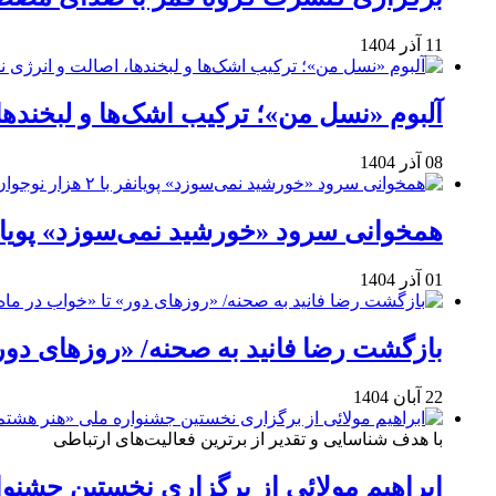
11 آذر 1404
آلبوم «نسل من»؛ ترکیب اشک‌ها و لبخنده
08 آذر 1404
همخوانی سرود «خورشید نمی‌سوزد» پویانفر با ۲ هزار نوجوان 
01 آذر 1404
بازگشت رضا فانید به صحنه/ «روزهای دور
22 آبان 1404
با هدف شناسایی و تقدیر از برترین فعالیت‌های ارتباطی
ابراهیم مولائی از برگزاری نخستین جشنوا