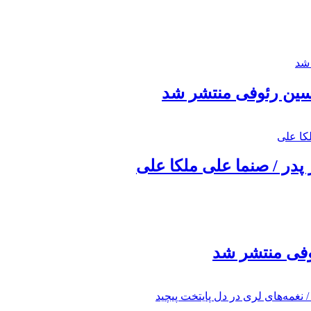
حسین رئوفی منتشر شد
 پدر / صنما علی ملکا علی
ئوفی منتشر شد