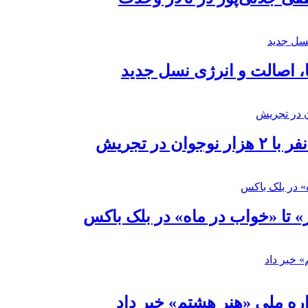
ا، اصالت و انرژی نسل جدید
در تجریش
» تا «خواب در ماه» در بلک باکس
ره ملی «هنر هشتم» خبر داد