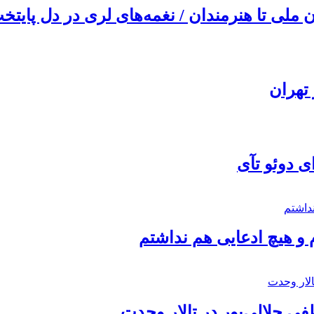
ملی تا هنرمندان / نغمه‌های لری در دل پایتخت
تهران
ی دوئو تآی
 و هیچ ادعایی هم نداشتم
 جلالی‌پور در تالار وحدت