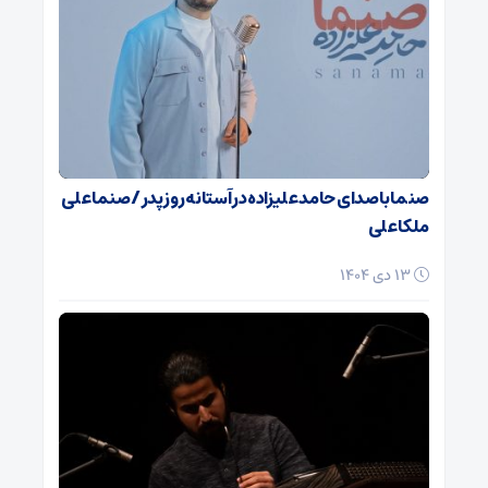
صنما با صدای حامد علیزاده در آستانه روز پدر / صنما علی
ملکا علی
13 دی 1404