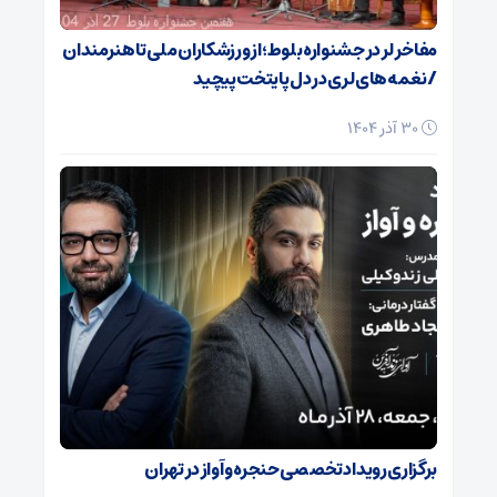
مفاخر لر در جشنواره بلوط؛ از ورزشکاران ملی تا هنرمندان
/ نغمه‌های لری در دل پایتخت پیچید
30 آذر 1404
برگزاری رویداد تخصصی حنجره و آواز در تهران