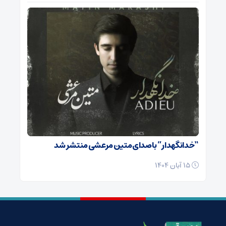
“خدانگهدار” با صدای متین مرعشی منتشر شد
15 آبان 1404