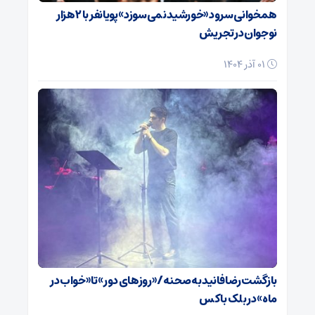
همخوانی سرود «خورشید نمی‌سوزد» پویانفر با ۲ هزار
نوجوان در تجریش
01 آذر 1404
بازگشت رضا فانید به صحنه/ «روزهای دور» تا «خواب در
ماه» در بلک باکس