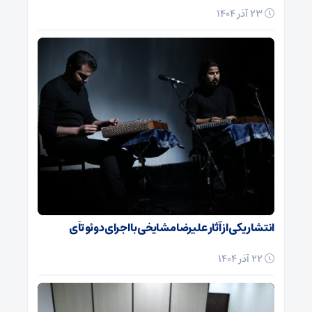
23 آذر 1404
انتشار یکی از آثار علیرضا مشایخی با اجرای دوئو تآی
22 آذر 1404