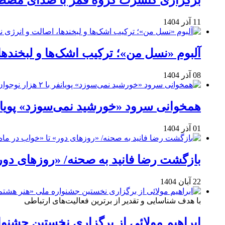
برگزاری کنسرت گروه قمر با صدای مصطفی
11 آذر 1404
آلبوم «نسل من»؛ ترکیب اشک‌ها و لبخنده
08 آذر 1404
همخوانی سرود «خورشید نمی‌سوزد» پویانفر با ۲ هزار نوجوان 
01 آذر 1404
بازگشت رضا فانید به صحنه/ «روزهای دور
22 آبان 1404
با هدف شناسایی و تقدیر از برترین فعالیت‌های ارتباطی
ابراهیم مولائی از برگزاری نخستین جشنوا