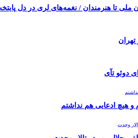
ملی تا هنرمندان / نغمه‌های لری در دل پایتخت
تهران
ی دوئو تآی
 و هیچ ادعایی هم نداشتم