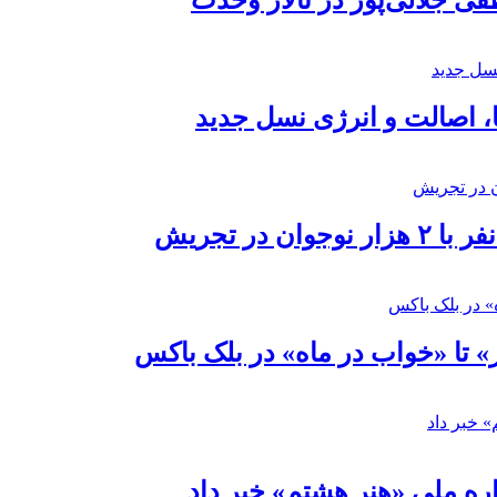
 جلالی‌پور در تالار وحدت
ا، اصالت و انرژی نسل جدید
در تجریش
» تا «خواب در ماه» در بلک باکس
ره ملی «هنر هشتم» خبر داد