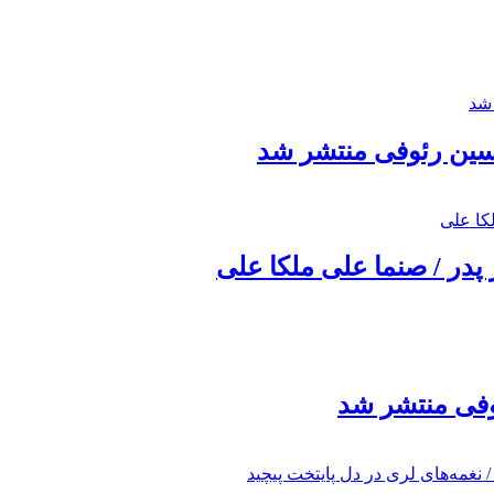
حسین رئوفی منتشر شد
 پدر / صنما علی ملکا علی
ئوفی منتشر شد