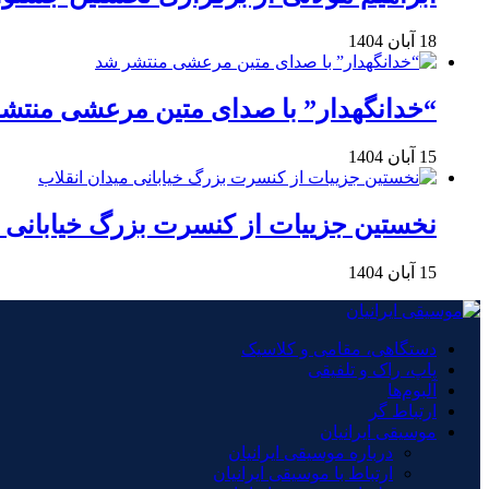
18 آبان 1404
“خدانگهدار” با صدای متین مرعشی منتش
15 آبان 1404
نخستین جزییات از کنسرت بزرگ خیابانی م
15 آبان 1404
دستگاهی، مقامی و کلاسیک
پاپ، راک و تلفیقی
آلبوم‌ها
ارتباط گر
موسیقی ایرانیان
درباره موسیقی ایرانیان
ارتباط با موسیقی ایرانیان