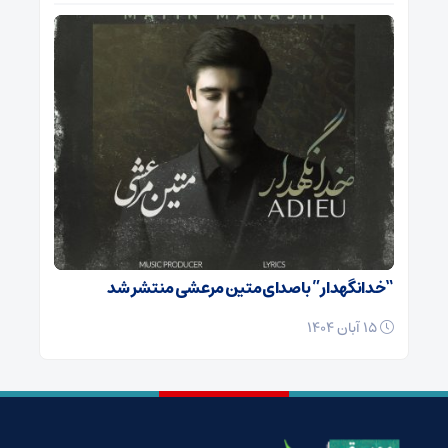
“خدانگهدار” با صدای متین مرعشی منتشر شد
15 آبان 1404