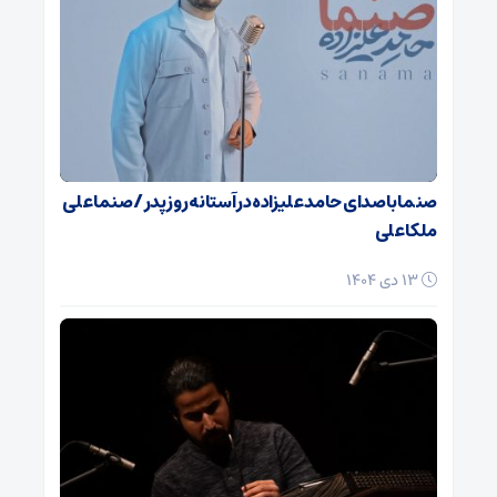
صنما با صدای حامد علیزاده در آستانه روز پدر / صنما علی
ملکا علی
13 دی 1404