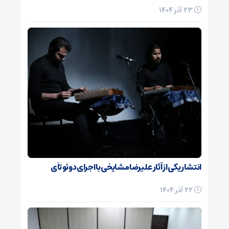
23 آذر 1404
انتشار یکی از آثار علیرضا مشایخی با اجرای دوئو تآی
22 آذر 1404