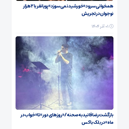
همخوانی سرود «خورشید نمی‌سوزد» پویانفر با ۲ هزار
نوجوان در تجریش
01 آذر 1404
بازگشت رضا فانید به صحنه/ «روزهای دور» تا «خواب در
ماه» در بلک باکس