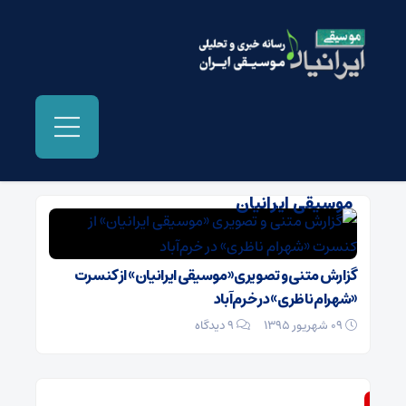
بایگانی‌ها عکسهای کنسرت شهرام ناظری -
موسیقی ایرانیان
گزارش متنی و تصویری «موسیقی ایرانیان» از کنسرت
«شهرام ناظری» در خرم‌آباد
09 شهریور 1395
۹ دیدگاه