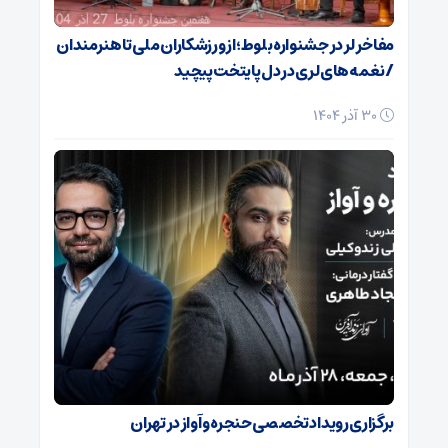
مفاخر لر در جشنواره بلوط؛ از ورزشکاران ملی تا هنرمندان
/ نغمه‌های لری در دل پایتخت پیچید
30 آذر 1404
برگزاری رویداد تخصصی حنجره و آواز در تهران