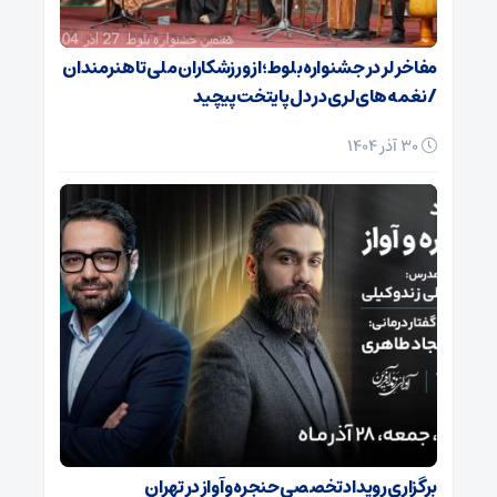
مفاخر لر در جشنواره بلوط؛ از ورزشکاران ملی تا هنرمندان
/ نغمه‌های لری در دل پایتخت پیچید
30 آذر 1404
برگزاری رویداد تخصصی حنجره و آواز در تهران