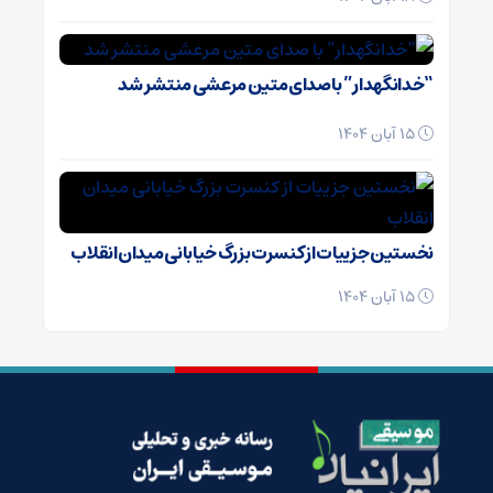
“خدانگهدار” با صدای متین مرعشی منتشر شد
15 آبان 1404
نخستین جزییات از کنسرت بزرگ خیابانی میدان انقلاب
15 آبان 1404