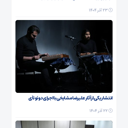
23 آذر 1404
انتشار یکی از آثار علیرضا مشایخی با اجرای دوئو تآی
22 آذر 1404