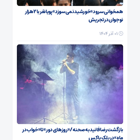
همخوانی سرود «خورشید نمی‌سوزد» پویانفر با ۲ هزار
نوجوان در تجریش
01 آذر 1404
بازگشت رضا فانید به صحنه/ «روزهای دور» تا «خواب در
ماه» در بلک باکس