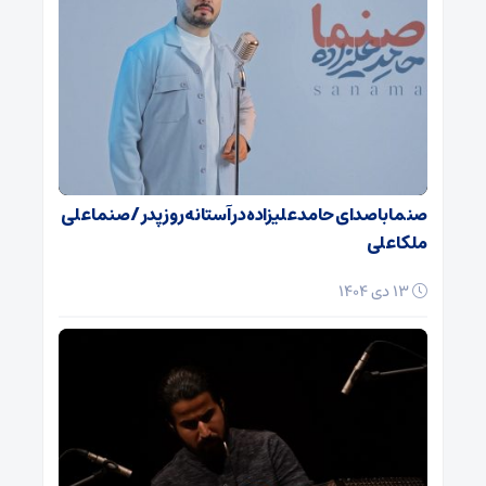
صنما با صدای حامد علیزاده در آستانه روز پدر / صنما علی
ملکا علی
13 دی 1404