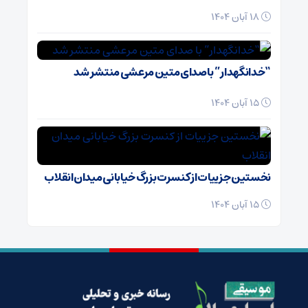
18 آبان 1404
“خدانگهدار” با صدای متین مرعشی منتشر شد
15 آبان 1404
نخستین جزییات از کنسرت بزرگ خیابانی میدان انقلاب
15 آبان 1404