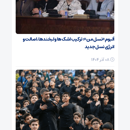
آلبوم «نسل من»؛ ترکیب اشک‌ها و لبخندها، اصالت و
انرژی نسل جدید
08 آذر 1404