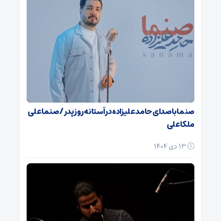
صنما با صدای حامد علیزاده در آستانه روز پدر / صنما علی
ملکا علی
13 دی 1404