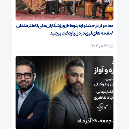
مفاخر لر در جشنواره بلوط؛ از ورزشکاران ملی تا هنرمندان
/ نغمه‌های لری در دل پایتخت پیچید
30 آذر 1404