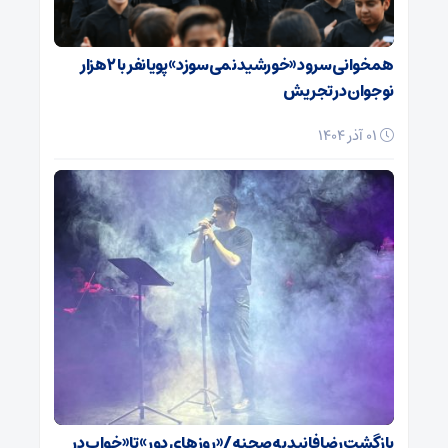
همخوانی سرود «خورشید نمی‌سوزد» پویانفر با ۲ هزار
نوجوان در تجریش
01 آذر 1404
بازگشت رضا فانید به صحنه/ «روزهای دور» تا «خواب در