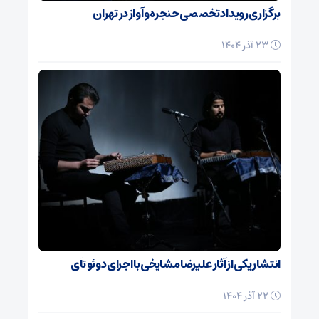
برگزاری رویداد تخصصی حنجره و آواز در تهران
23 آذر 1404
انتشار یکی از آثار علیرضا مشایخی با اجرای دوئو تآی
22 آذر 1404