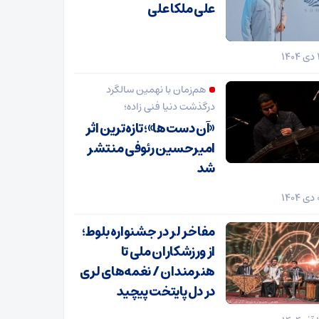
علی ملکا علی
هم‌زمان با نهمین سالگرد
درگذشت دنیا فنی زاده؛
«آن دست‌ها»؛ تازه‌ترین اثر
امیرحسین رئوفی منتشر
شد
مفاخر لر در جشنواره بلوط؛
از ورزشکاران ملی تا
هنرمندان / نغمه‌های لری
در دل پایتخت پیچید