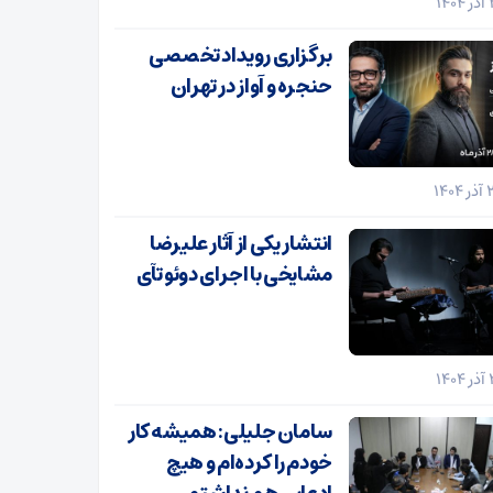
برگزاری رویداد تخصصی
حنجره و آواز در تهران
انتشار یکی از آثار علیرضا
مشایخی با اجرای دوئو تآی
سامان جلیلی: همیشه کار
خودم را کرده‌ام و هیچ