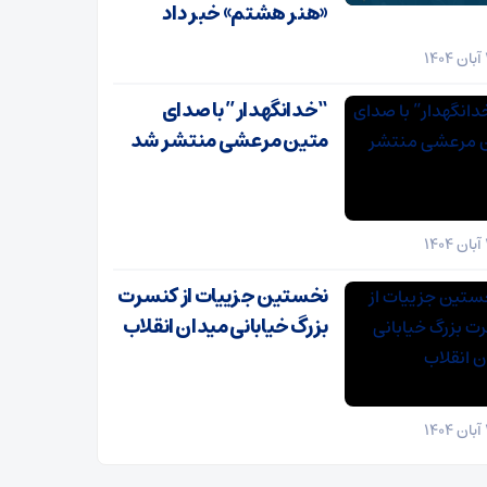
«هنر هشتم» خبر داد
“خدانگهدار” با صدای
متین مرعشی منتشر شد
نخستین جزییات از کنسرت
بزرگ خیابانی میدان انقلاب