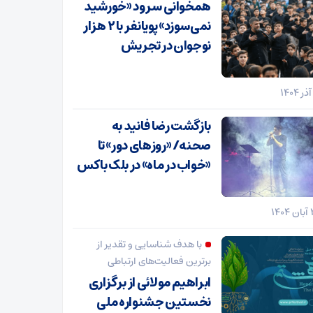
همخوانی سرود «خورشید
نمی‌سوزد» پویانفر با ۲ هزار
نوجوان در تجریش
بازگشت رضا فانید به
صحنه/ «روزهای دور» تا
«خواب در ماه» در بلک باکس
با هدف شناسایی و تقدیر از
برترین فعالیت‌های ارتباطی
ابراهیم مولائی از برگزاری
نخستین جشنواره ملی