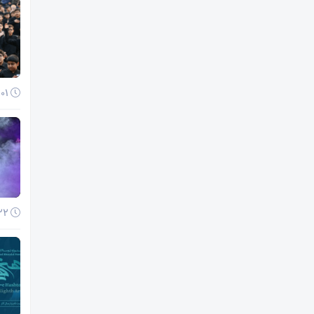
01 آذر 1404
22 آبان 1404