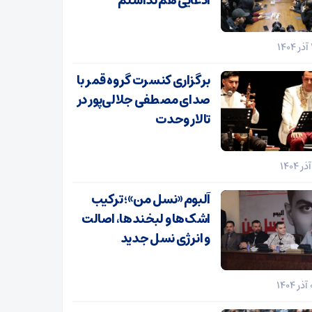
ادعایی هم نداشتم
برگزاری کنسرت گروه قمر با
صدای مصطفی جلالی‌پور در
تالار وحدت
آلبوم «نسل من»؛ ترکیب
اشک‌ها و لبخندها، اصالت
و انرژی نسل جدید