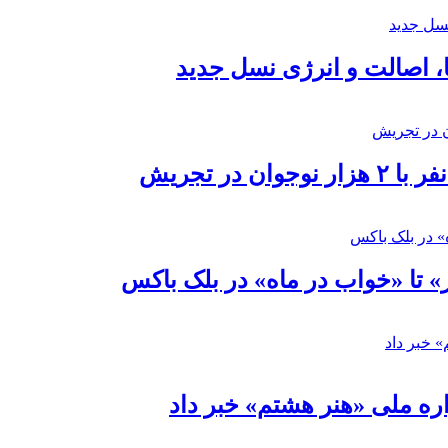
ا، اصالت و انرژی نسل جدید
در تجریش
» تا «خواب در ماه» در بلک باکس
ره ملی «هنر هشتم» خبر داد