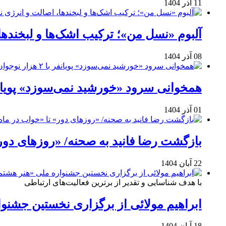
11 آذر 1404
آلبوم «نسل من»؛ ترکیب اشک‌ها و لبخنده
08 آذر 1404
همخوانی سرود «خورشید نمی‌سوزد» پویانفر با ۲ هزار نوجوان 
01 آذر 1404
بازگشت رضا فانید به صحنه/ «روزهای دور
22 آبان 1404
با هدف شناسایی و تقدیر از برترین فعالیت‌های ارتباطی
ابراهیم مولائی از برگزاری نخستین جشنوا
18 آبان 1404