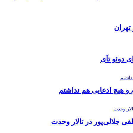
تهران
ی دوئو تآی
 و هیچ ادعایی هم نداشتم
 جلالی‌پور در تالار وحدت