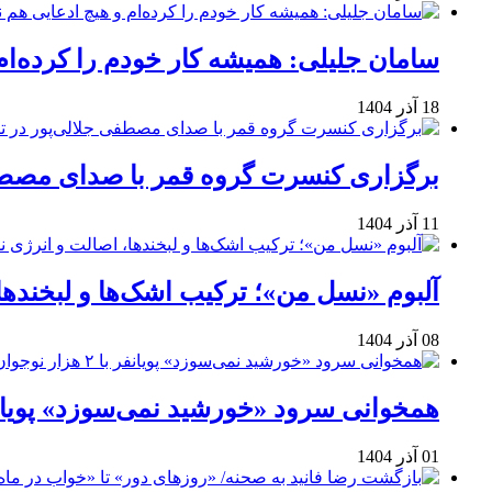
سامان جلیلی: همیشه کار خودم را کرده‌ام
18 آذر 1404
برگزاری کنسرت گروه قمر با صدای مصطفی
11 آذر 1404
آلبوم «نسل من»؛ ترکیب اشک‌ها و لبخنده
08 آذر 1404
همخوانی سرود «خورشید نمی‌سوزد» پویانفر با ۲ هزار نوجوان 
01 آذر 1404