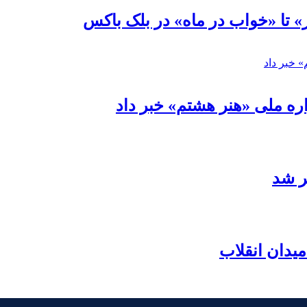
» تا «خواب در ماه» در بلک باکس
ره ملی «هنر هشتم» خبر داد
ر شد
یدان انقلاب