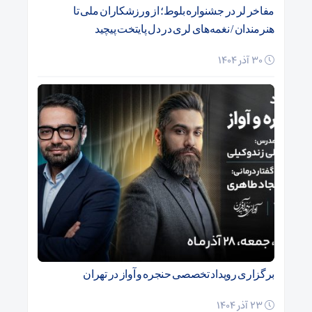
مفاخر لر در جشنواره بلوط؛ از ورزشکاران ملی تا
هنرمندان / نغمه‌های لری در دل پایتخت پیچید
30 آذر 1404
برگزاری رویداد تخصصی حنجره و آواز در تهران
23 آذر 1404