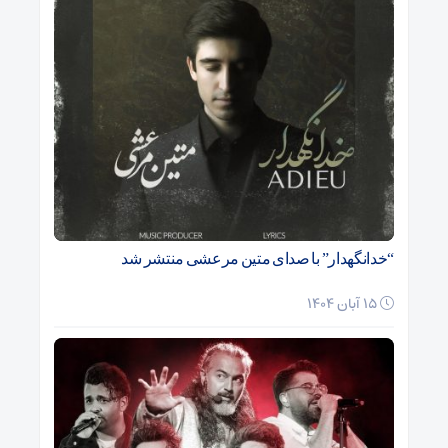
“خدانگهدار” با صدای متین مرعشی منتشر شد
15 آبان 1404