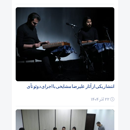
انتشار یکی از آثار علیرضا مشایخی با اجرای دوئو تآی
22 آذر 1404