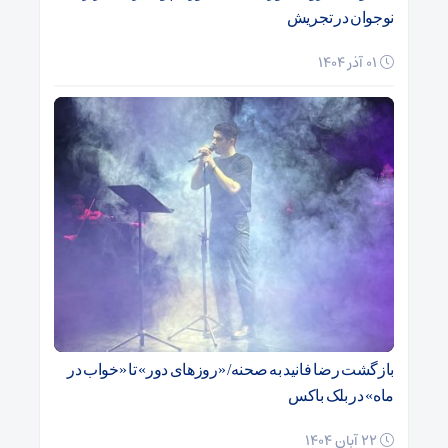
نوجوان در تجریش
01 آذر 1404
بازگشت رضا فانید به صحنه/ «روزهای دور» تا «خواب در
ماه» در بلک باکس
22 آبان 1404