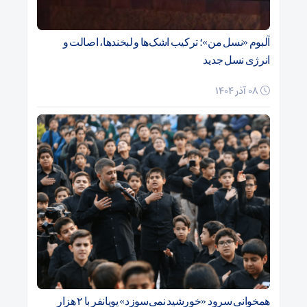
آلبوم «نسل من»؛ ترکیب اشک‌ها و لبخندها، اصالت و
انرژی نسل جدید
08 آذر 1404
همخوانی سرود «خورشید نمی‌سوزد» پویانفر با ۲ هزار