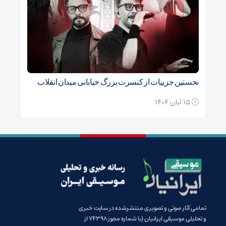
نخستین جزییات از کنسرت بزرگ خیابانی میدان انقلاب
15 آبان 1404
تمامی آثار صوتی و تصویری منتشرشده در سایت خبری
و تحلیلی موسیقی ایرانیان (با شماره مجوز 74398 از