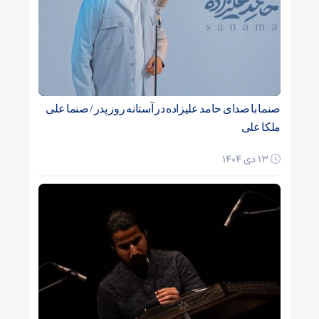
صنما با صدای حامد علیزاده در آستانه روز پدر / صنما علی
ملکا علی
13 دی 1404