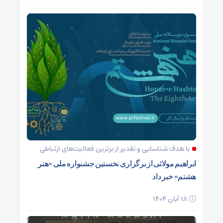
با هدف شناسایی و تقدیر از برترین فعالیت‌های ارتباطی
ابراهیم مولائی از برگزاری نخستین جشنواره ملی «هنر
هشتم» خبر داد
18 آبان 1404