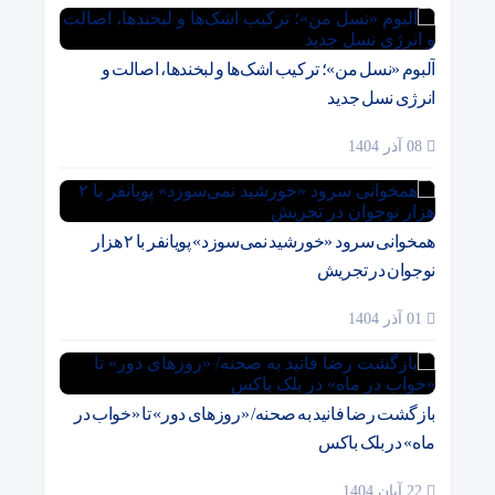
آلبوم «نسل من»؛ ترکیب اشک‌ها و لبخندها، اصالت و
انرژی نسل جدید
08 آذر 1404
همخوانی سرود «خورشید نمی‌سوزد» پویانفر با ۲ هزار
نوجوان در تجریش
01 آذر 1404
بازگشت رضا فانید به صحنه/ «روزهای دور» تا «خواب در
ماه» در بلک باکس
22 آبان 1404