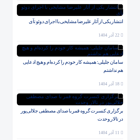
انتشار یکی از آثار علیرضا مشایخی با اجرای دوئو تآی
22 آذر 1404
سامان جلیلی: همیشه کار خودم را کرده‌ام و هیچ ادعایی
هم نداشتم
18 آذر 1404
برگزاری کنسرت گروه قمر با صدای مصطفی جلالی‌پور
در تالار وحدت
11 آذر 1404