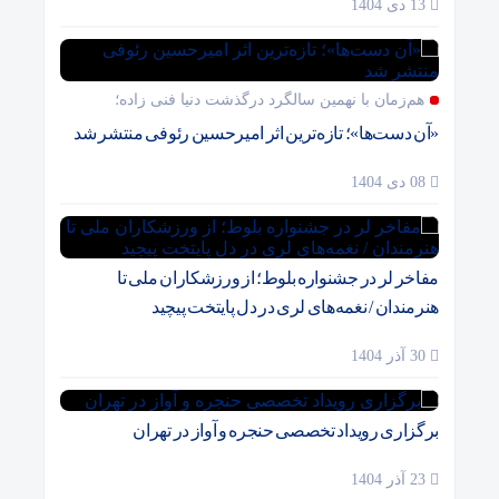
13 دی 1404
هم‌زمان با نهمین سالگرد درگذشت دنیا فنی زاده؛
«آن دست‌ها»؛ تازه‌ترین اثر امیرحسین رئوفی منتشر شد
08 دی 1404
مفاخر لر در جشنواره بلوط؛ از ورزشکاران ملی تا
هنرمندان / نغمه‌های لری در دل پایتخت پیچید
30 آذر 1404
برگزاری رویداد تخصصی حنجره و آواز در تهران
23 آذر 1404