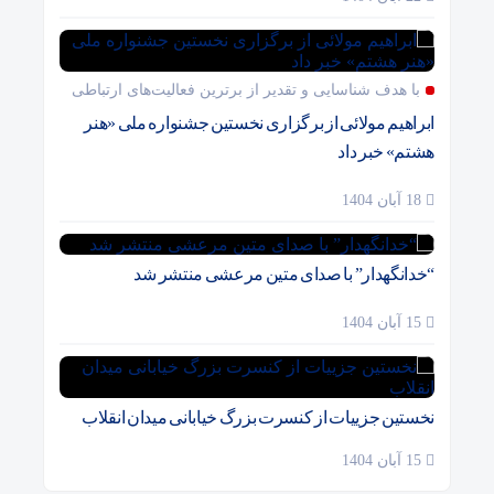
با هدف شناسایی و تقدیر از برترین فعالیت‌های ارتباطی
ابراهیم مولائی از برگزاری نخستین جشنواره ملی «هنر
هشتم» خبر داد
18 آبان 1404
“خدانگهدار” با صدای متین مرعشی منتشر شد
15 آبان 1404
نخستین جزییات از کنسرت بزرگ خیابانی میدان انقلاب
15 آبان 1404