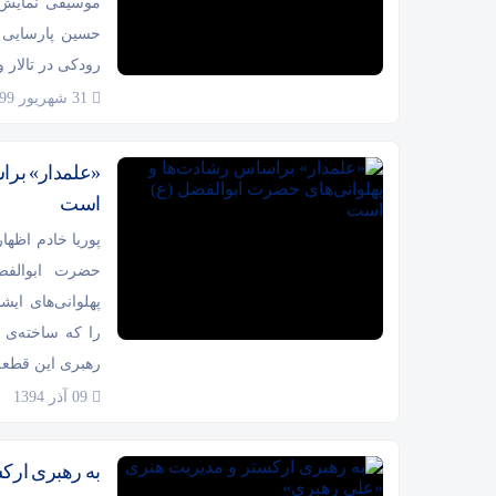
موسیقی نمایش ع
رودکی در تالار 
31 شهریور 1399
«علمدار» برا
است
پوریا خادم اظها
حضرت ابوالفض
پهلوانی‌های ای
رهبری این قطعه
09 آذر 1394
به رهبری ارک