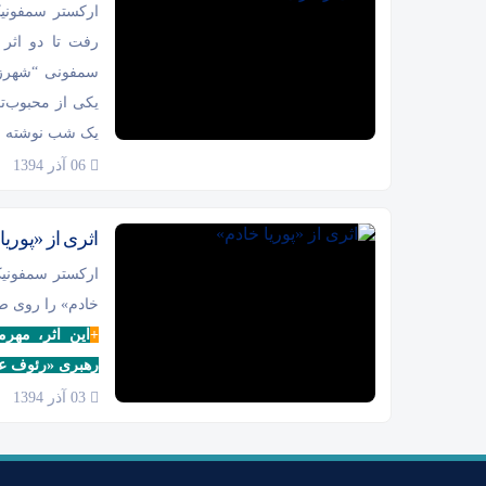
ارکستر سمفونیک
رفت تا دو اثر 
سمفونی “شهرزا
یکی از محبوب‌ت
یک شب نوشته ش
06 آذر 1394
اثری از «پوریا
ارکستر سمفونیک 
خادم» را روی صح
+
این اثر، مهر
رهبری «رئوف عب
03 آذر 1394