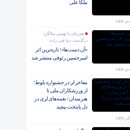
ملکا علی
هم‌زمان با نهمین سالگرد
درگذشت دنیا فنی زاده؛
«آن دست‌ها»؛ تازه‌ترین اثر
امیرحسین رئوفی منتشر شد
مفاخر لر در جشنواره بلوط؛
از ورزشکاران ملی تا
هنرمندان / نغمه‌های لری در
دل پایتخت پیچید