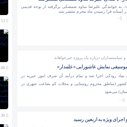
»، به خوانندگی علیرضا ساوه شمشکی برگرفته از نوحه قدیمی
در آستانه فرا رسیدن ماه محرم منتشر شد.
۰
13 دی 1404
و سیاستمداران درباره یک پروژه خیرخواهانه
سیقی نمایش عاشورایی «علمدار»
08 دی 1404
بنیاد رودکی اجرا شد و تمام درآمد آن صرف امور خیریه در
شور (مناطق محروم روستایی و محلات کم بضاعت شهری در
تان) می‌شود.
۰
30 آذر 1404
 اجرای ویژه به اربعین رسید