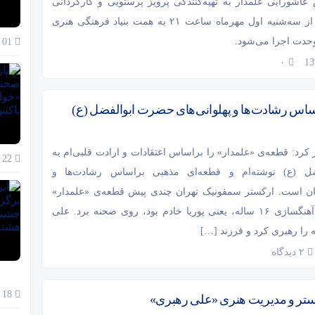
اشورایی علمدار به تهیه‌کنندگی پرویز پرستویی و کارگردانی
حسین پارسایی از سه‌شنبه اول مهرماه ساعت ۲۱ به همت بنیاد فرهنگی هنری
وحدت اجرا می‌شود.
01 آذر 1404
۰
ساس رشادت‌ها و پهلوانی‌های حضرت ابوالفضل (ع)
ر کرد: قطعه‌ی «علمدار» را براساس اعتقادات و ارادت قلبی‌ام به
22 آبان 1404
ل (ع) نوشته‌ام و قطعه‌ای مذهبی براساس رشادت‌ها و
شان است. ارکستر سمفونیک تهران چندی پیش قطعه‌ی «علمدار»
را که ساخته‌ی آهنگسازی ۱۶ ساله، یعنی پوریا خادم بود‌، روی صحنه برد. علی
 را رهبری کرد و فرزند […]
۲ دیدگاه
18 آبان 1404
ستر و مدیریت هنری «علی رهبری»