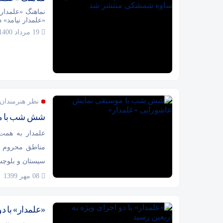
نماهنگ «علمدار
«علمدار نیامد» 
19 مرداد 1400
نظر هنرمندان 
شش شب با مو
علمدار به همت 
مناطق محروم ک
سیستان و بلوچس
08 مهر 1399
«علمدار» با دو