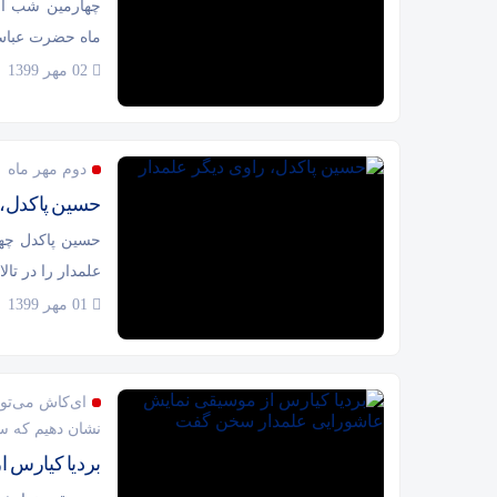
چهارمین شب از
ماه حضرت عباس
02 مهر 1399
دوم مهر ماه
حسین پاکدل، 
حسین پاکدل چهر
علمدار را در تال
01 مهر 1399
ای‌کاش می‌توا
نشان دهیم که سا
بردیا کیارس 