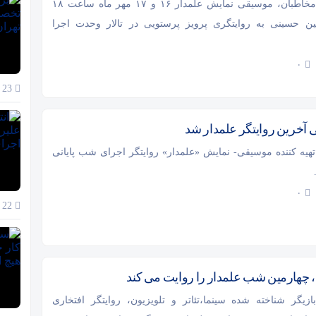
در پی استقبال مخاطبان، موسیقی نمایش علمدار ۱۶ و ۱۷ مهر ماه ساعت ۱۸
ین حسینی به روایتگری پرویز پرستویی در تالار وحدت اجرا
۰
23 آذر 1404
 آخرین روایتگر علمدار شد
تهیه کننده موسیقی- نمایش «علمدار» روایتگر اجرای شب پایانی
۰
22 آذر 1404
، چهارمین شب علمدار را روایت می کند
بازیگر شناخته شده سینما،تئاتر و تلویزیون، روایتگر افتخاری