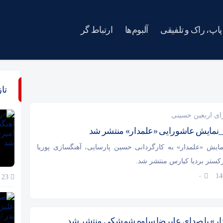
پاپ، راک و تلفیقی
آلبوم‌ها
ارتباط گر
تا
ای اربعین حسینی
نمایش عاشورایی «علمدار» منتشر شد
ایش «علمدار» به کارگردانی حسین پارسایی، آهنگسازی پوریا
کستر بردیا کیارس منتشر شد.
۰
23 خرداد 1405
ار» با صدای علیرضا ساوه شمشکی منتشر شد