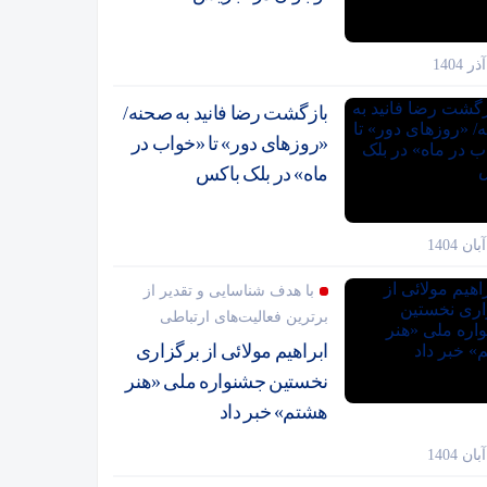
بازگشت رضا فانید به صحنه/
«روزهای دور» تا «خواب در
ماه» در بلک باکس
با هدف شناسایی و تقدیر از
برترین فعالیت‌های ارتباطی
ابراهیم مولائی از برگزاری
نخستین جشنواره ملی «هنر
هشتم» خبر داد