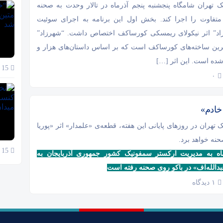
 تهران شامگاه پنجشنبه پنجم آذرماه در تالار وحدت به صحنه
متفاوت را اجرا کند. بخش اول این برنامه به اجرای سوئیت
د” اثر نیکولای ریمسکی کورساکف اختصاص داشت. “شهرزاد”
رین ساخته‌های کورساکف است که بر اساس داستان‌های هزار و
ده است. این اثر […]
15 آبان 1404
۰
 خادم»
تهران در روزهای پایانی این هفته، قطعه‌ی «علمدار» اثر «پوریا
نه خواهد برد.
15 آبان 1404
ماه به مدیریت ارکستر سمفونیک کشور جمهوری آذربایجان به
دالله‌اف» در باکو روی صحنه رفته است
۱ دیدگاه