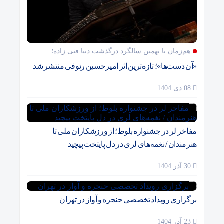
هم‌زمان با نهمین سالگرد درگذشت دنیا فنی زاده؛
«آن دست‌ها»؛ تازه‌ترین اثر امیرحسین رئوفی منتشر شد
08 دی 1404
مفاخر لر در جشنواره بلوط؛ از ورزشکاران ملی تا
هنرمندان / نغمه‌های لری در دل پایتخت پیچید
30 آذر 1404
برگزاری رویداد تخصصی حنجره و آواز در تهران
23 آذر 1404