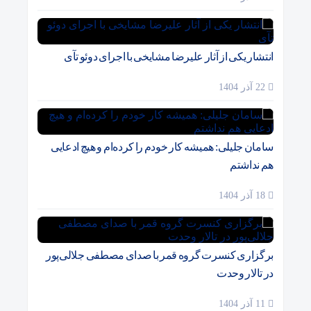
انتشار یکی از آثار علیرضا مشایخی با اجرای دوئو تآی
22 آذر 1404
سامان جلیلی: همیشه کار خودم را کرده‌ام و هیچ ادعایی
هم نداشتم
18 آذر 1404
برگزاری کنسرت گروه قمر با صدای مصطفی جلالی‌پور
در تالار وحدت
11 آذر 1404