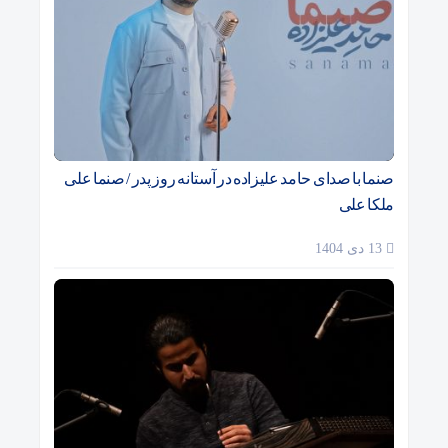
صنما با صدای حامد علیزاده در آستانه روز پدر / صنما علی
ملکا علی
13 دی 1404