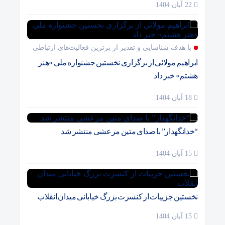
22 آبان 1404
با هدف شناسایی و تقدیر از برترین فعالیت‌های ارتباطی
ابراهیم مولائی از برگزاری نخستین جشنواره ملی «هنر
هشتم» خبر داد
18 آبان 1404
“خدانگهدار” با صدای متین مرعشی منتشر شد
15 آبان 1404
نخستین جزییات از کنسرت بزرگ خیابانی میدان انقلاب
15 آبان 1404