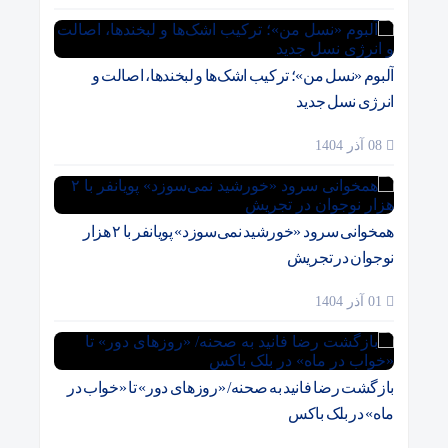
آلبوم «نسل من»؛ ترکیب اشک‌ها و لبخندها، اصالت و
انرژی نسل جدید
08 آذر 1404
همخوانی سرود «خورشید نمی‌سوزد» پویانفر با ۲ هزار
نوجوان در تجریش
01 آذر 1404
بازگشت رضا فانید به صحنه/ «روزهای دور» تا «خواب در
ماه» در بلک باکس