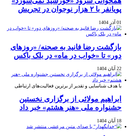
همخوانی سرود «خورشید نمی‌سوزد»
پویانفر با ۲ هزار نوجوان در تجریش
01 آذر 1404
بازگشت رضا فانید به صحنه/ «روزهای
دور» تا «خواب در ماه» در بلک باکس
22 آبان 1404
با هدف شناسایی و تقدیر از برترین فعالیت‌های ارتباطی
ابراهیم مولائی از برگزاری نخستین
جشنواره ملی «هنر هشتم» خبر داد
18 آبان 1404