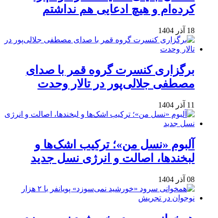
کرده‌ام و هیچ ادعایی هم نداشتم
18 آذر 1404
برگزاری کنسرت گروه قمر با صدای
مصطفی جلالی‌پور در تالار وحدت
11 آذر 1404
آلبوم «نسل من»؛ ترکیب اشک‌ها و
لبخندها، اصالت و انرژی نسل جدید
08 آذر 1404