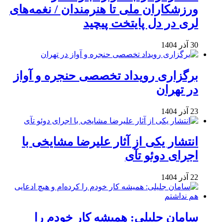
ورزشکاران ملی تا هنرمندان / نغمه‌های
لری در دل پایتخت پیچید
30 آذر 1404
برگزاری رویداد تخصصی حنجره و آواز
در تهران
23 آذر 1404
انتشار یکی از آثار علیرضا مشایخی با
اجرای دوئو تآی
22 آذر 1404
سامان جلیلی: همیشه کار خودم را