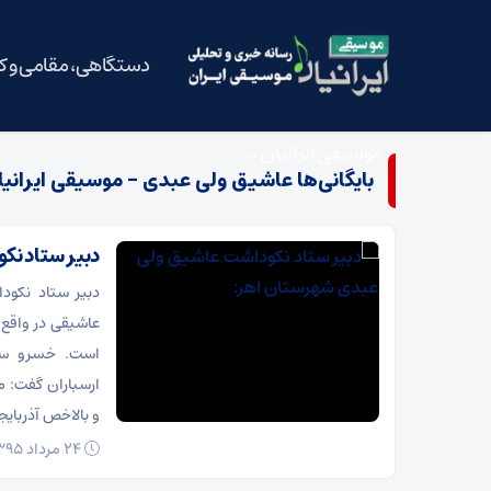
دستگاهی، مقامی و 
موسیقی ایرانیان
بایگانی‌ها عاشیق ولی عبدی - موسیقی ایرانی
دبیر ستاد ن
دبیر ستاد نکود
عاشیقی در واقع 
است. خسرو سرت
ارسباران گفت: م
و بالاخص آذربایج
24 مرداد 1395