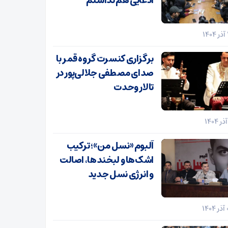
ادعایی هم نداشتم
برگزاری کنسرت گروه قمر با
صدای مصطفی جلالی‌پور در
تالار وحدت
آلبوم «نسل من»؛ ترکیب
اشک‌ها و لبخندها، اصالت
و انرژی نسل جدید