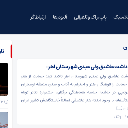
کلاسیک
پاپ، راک و تلفیقی
آلبوم‌ها
ارتباط گر
ان
تا
کوداشت عاشیق ولی عبدی شهرستان اهر:
اشت عاشیق ولی عبدی شهرستان اهر تاکید کرد: حمایت از هنر
حمایت از فرهنگ و هنر و احترام به آداب و سنن منطقه ارسباران
یپی در حاشیه جلسه هماهنگی برگزاری جشنواره تئاتر کوتاه
تأسفانه با وجود اینکه هنر عاشیقی اصالتاً خاستگاهش کشور ایران
23 خرداد 1405
ان […]
۰