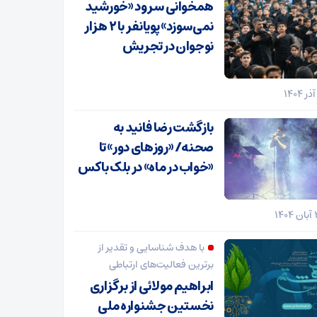
همخوانی سرود «خورشید
نمی‌سوزد» پویانفر با ۲ هزار
نوجوان در تجریش
بازگشت رضا فانید به
صحنه/ «روزهای دور» تا
«خواب در ماه» در بلک باکس
با هدف شناسایی و تقدیر از
برترین فعالیت‌های ارتباطی
ابراهیم مولائی از برگزاری
نخستین جشنواره ملی