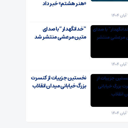
«هنر هشتم» خبر داد
“خدانگهدار” با صدای
متین مرعشی منتشر شد
نخستین جزییات از کنسرت
بزرگ خیابانی میدان انقلاب