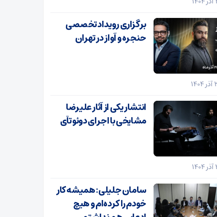
برگزاری رویداد تخصصی
حنجره و آواز در تهران
انتشار یکی از آثار علیرضا
مشایخی با اجرای دوئو تآی
سامان جلیلی: همیشه کار
خودم را کرده‌ام و هیچ