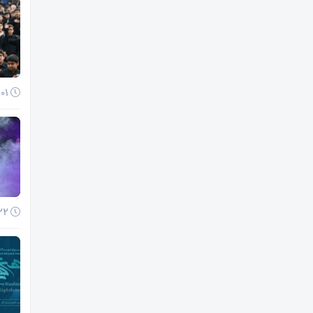
01 آذر 1404
22 آبان 1404