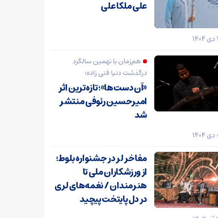
علی ملکا علی
هم‌زمان با نهمین سالگرد
درگذشت دنیا فنی زاده؛
«آن دست‌ها»؛ تازه‌ترین اثر
امیرحسین رئوفی منتشر
شد
مفاخر لر در جشنواره بلوط؛
از ورزشکاران ملی تا
هنرمندان / نغمه‌های لری
در دل پایتخت پیچید