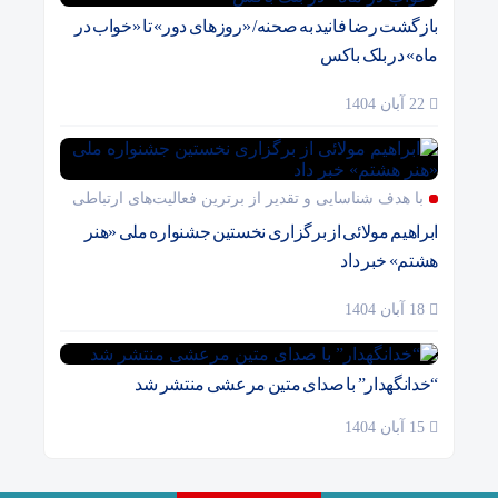
بازگشت رضا فانید به صحنه/ «روزهای دور» تا «خواب در
ماه» در بلک باکس
22 آبان 1404
با هدف شناسایی و تقدیر از برترین فعالیت‌های ارتباطی
ابراهیم مولائی از برگزاری نخستین جشنواره ملی «هنر
هشتم» خبر داد
18 آبان 1404
“خدانگهدار” با صدای متین مرعشی منتشر شد
15 آبان 1404