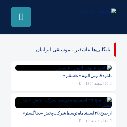
بایگانی‌ها عاشقتر - موسیقی ایرانیان
دانلود قانونی آلبوم «عاشقتر»
26 اسفند 1394
۰
از صبح ۲۵ اسفندماه توسط شرکت پخش «دینا گستر»
12 اسفند 1394
۰