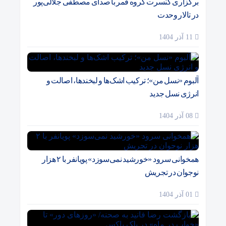
برگزاری کنسرت گروه قمر با صدای مصطفی جلالی‌پور
در تالار وحدت
11 آذر 1404
آلبوم «نسل من»؛ ترکیب اشک‌ها و لبخندها، اصالت و
انرژی نسل جدید
08 آذر 1404
همخوانی سرود «خورشید نمی‌سوزد» پویانفر با ۲ هزار
نوجوان در تجریش
01 آذر 1404