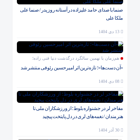
صنما با صدای حامد علیزاده در آستانه روز پدر / صنما علی
ملکا علی
13 دی 1404
هم‌زمان با نهمین سالگرد درگذشت دنیا فنی زاده؛
«آن دست‌ها»؛ تازه‌ترین اثر امیرحسین رئوفی منتشر شد
08 دی 1404
مفاخر لر در جشنواره بلوط؛ از ورزشکاران ملی تا
هنرمندان / نغمه‌های لری در دل پایتخت پیچید
30 آذر 1404