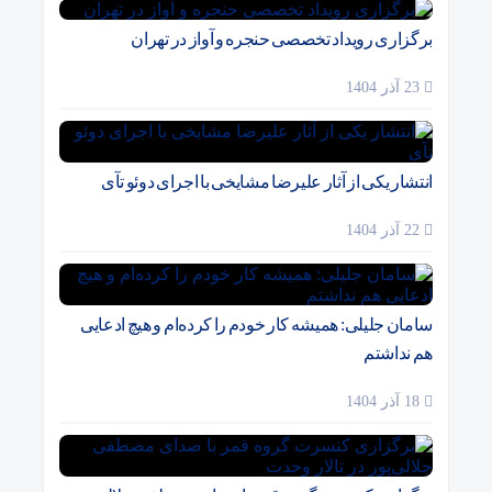
برگزاری رویداد تخصصی حنجره و آواز در تهران
23 آذر 1404
انتشار یکی از آثار علیرضا مشایخی با اجرای دوئو تآی
22 آذر 1404
سامان جلیلی: همیشه کار خودم را کرده‌ام و هیچ ادعایی
هم نداشتم
18 آذر 1404