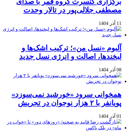
برگزاری کنسرت گروه قمر با صدای
مصطفی جلالی‌پور در تالار وحدت
11 آذر 1404
آلبوم «نسل من»؛ ترکیب اشک‌ها و
لبخندها، اصالت و انرژی نسل جدید
08 آذر 1404
همخوانی سرود «خورشید نمی‌سوزد»
پویانفر با ۲ هزار نوجوان در تجریش
01 آذر 1404