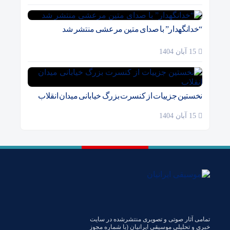
“خدانگهدار” با صدای متین مرعشی منتشر شد
15 آبان 1404
نخستین جزییات از کنسرت بزرگ خیابانی میدان انقلاب
15 آبان 1404
تمامی آثار صوتی و تصویری منتشرشده در سایت
خبری و تحلیلی موسیقی ایرانیان (با شماره مجوز