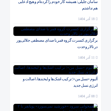
سامان جلیلی: همیشه کار خودم را کرده‌ام و هیچ ادعایی
هم نداشتم
18 آذر 1404
برگزاری کنسرت گروه قمر با صدای مصطفی جلالی‌پور
در تالار وحدت
11 آذر 1404
آلبوم «نسل من»؛ ترکیب اشک‌ها و لبخندها، اصالت و
انرژی نسل جدید
08 آذر 1404