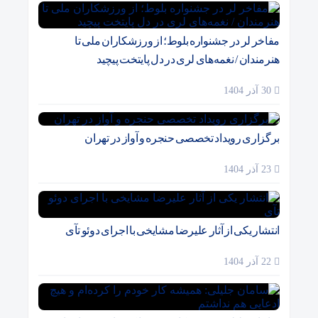
مفاخر لر در جشنواره بلوط؛ از ورزشکاران ملی تا
هنرمندان / نغمه‌های لری در دل پایتخت پیچید
30 آذر 1404
برگزاری رویداد تخصصی حنجره و آواز در تهران
23 آذر 1404
انتشار یکی از آثار علیرضا مشایخی با اجرای دوئو تآی
22 آذر 1404