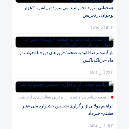
همخوانی سرود «خورشید نمی‌سوزد» پویانفر با ۲ هزار
نوجوان در تجریش
01 آذر 1404
بازگشت رضا فانید به صحنه/ «روزهای دور» تا «خواب در
ماه» در بلک باکس
22 آبان 1404
با هدف شناسایی و تقدیر از برترین فعالیت‌های ارتباطی
ابراهیم مولائی از برگزاری نخستین جشنواره ملی «هنر
هشتم» خبر داد
18 آبان 1404