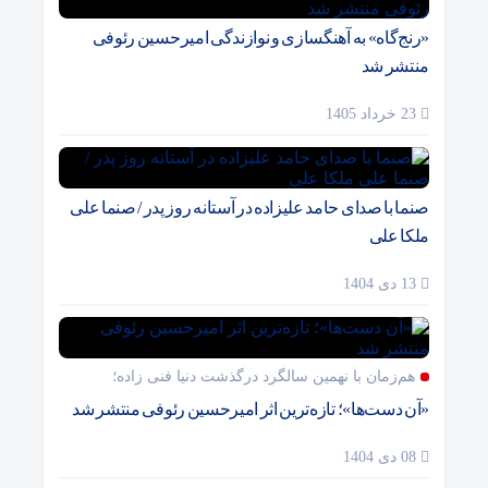
«رنج‌گاه» به آهنگسازی و نوازندگی امیرحسین رئوفی
منتشر شد
23 خرداد 1405
صنما با صدای حامد علیزاده در آستانه روز پدر / صنما علی
ملکا علی
13 دی 1404
هم‌زمان با نهمین سالگرد درگذشت دنیا فنی زاده؛
«آن دست‌ها»؛ تازه‌ترین اثر امیرحسین رئوفی منتشر شد
08 دی 1404