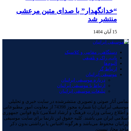
“خدانگهدار” با صدای متین مرعشی
منتشر شد
15 آبان 1404
دستگاهی، مقامی و کلاسیک
پاپ، راک و تلفیقی
آلبوم‌ها
ارتباط گر
موسیقی ایرانیان
درباره موسیقی ایرانیان
ارتباط با موسیقی ایرانیان
تبلیغات موسیقی ایرانیان
تمامی آثار صوتی و تصویری منتشرشده در سایت خبری و تحلیلی
موسیقی ایرانیان (با شماره مجوز 74398 از معاونت امور مطبوعاتی
و اطلاع رسانی وزارت فرهنگ و ارشاد اسلامی) تابع قوانین جمهوری
اسلامی ایران می باشند. کلیه حقوق این تارنما برای سایت موسیقی
ایرانیان محفوظ می‌باشد و هرگونه اقتباس یا برداشتی بدون ذکر
×
ماخذ مجاز نیست.