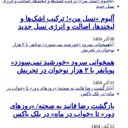
آلبوم «نسل من»؛ ترکیب اشک‌ها و
لبخندها، اصالت و انرژی نسل جدید
08 آذر 1404
همخوانی سرود «خورشید نمی‌سوزد»
پویانفر با ۲ هزار نوجوان در تجریش
01 آذر 1404
بازگشت رضا فانید به صحنه/ «روزهای
دور» تا «خواب در ماه» در بلک باکس
22 آبان 1404