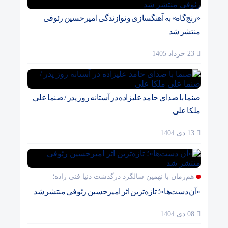
«رنج‌گاه» به آهنگسازی و نوازندگی امیرحسین رئوفی
منتشر شد
23 خرداد 1405
صنما با صدای حامد علیزاده در آستانه روز پدر / صنما علی
ملکا علی
13 دی 1404
هم‌زمان با نهمین سالگرد درگذشت دنیا فنی زاده؛
«آن دست‌ها»؛ تازه‌ترین اثر امیرحسین رئوفی منتشر شد
08 دی 1404