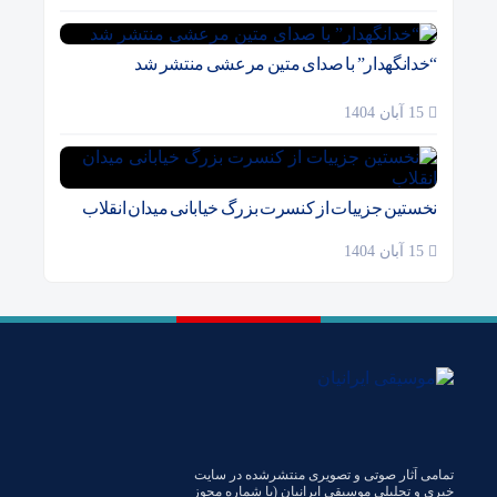
“خدانگهدار” با صدای متین مرعشی منتشر شد
15 آبان 1404
نخستین جزییات از کنسرت بزرگ خیابانی میدان انقلاب
15 آبان 1404
تمامی آثار صوتی و تصویری منتشرشده در سایت
خبری و تحلیلی موسیقی ایرانیان (با شماره مجوز