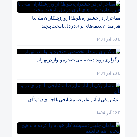
مفاخر لر در جشنواره بلوط؛ از ورزشکاران ملی تا
هنرمندان / نغمه‌های لری در دل پایتخت پیچید
30 آذر 1404
برگزاری رویداد تخصصی حنجره و آواز در تهران
23 آذر 1404
انتشار یکی از آثار علیرضا مشایخی با اجرای دوئو تآی
22 آذر 1404