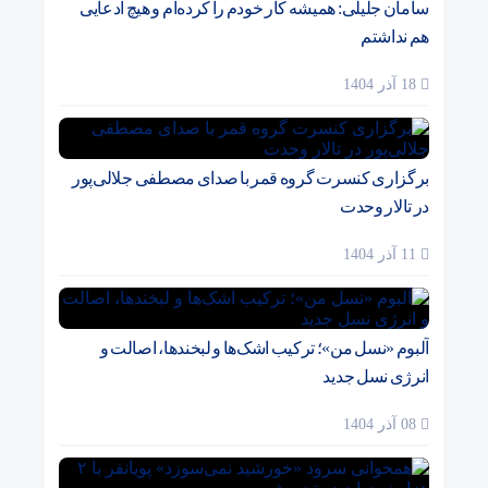
سامان جلیلی: همیشه کار خودم را کرده‌ام و هیچ ادعایی
هم نداشتم
18 آذر 1404
برگزاری کنسرت گروه قمر با صدای مصطفی جلالی‌پور
در تالار وحدت
11 آذر 1404
آلبوم «نسل من»؛ ترکیب اشک‌ها و لبخندها، اصالت و
انرژی نسل جدید
08 آذر 1404