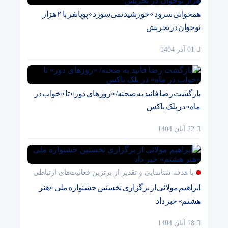
همخوانی سرود «خورشید نمی‌سوزد» پویانفر با ۲ هزار
نوجوان در تجریش
01 آذر 1404
بازگشت رضا فانید به صحنه/ «روزهای دور» تا «خواب در
ماه» در بلک باکس
22 آبان 1404
با هدف شناسایی و تقدیر از برترین فعالیت‌های ارتباطی
ابراهیم مولائی از برگزاری نخستین جشنواره ملی «هنر
هشتم» خبر داد
18 آبان 1404