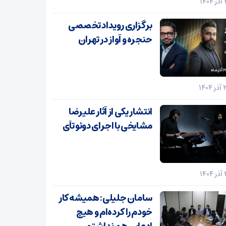
برگزاری رویداد تخصصی
حنجره و آواز در تهران
انتشار یکی از آثار علیرضا
مشایخی با اجرای دوئو تآی
سامان جلیلی: همیشه کار
خودم را کرده‌ام و هیچ