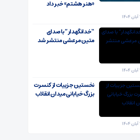
«هنر هشتم» خبر داد
“خدانگهدار” با صدای
متین مرعشی منتشر شد
نخستین جزییات از کنسرت
بزرگ خیابانی میدان انقلاب