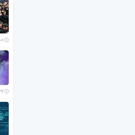
01 آذر 1404
22 آبان 1404