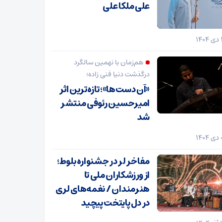
علی ملکا علی
هم‌زمان با نهمین سالگرد
درگذشت دنیا فنی زاده؛
«آن دست‌ها»؛ تازه‌ترین اثر
امیرحسین رئوفی منتشر
شد
مفاخر لر در جشنواره بلوط؛
از ورزشکاران ملی تا
هنرمندان / نغمه‌های لری
در دل پایتخت پیچید