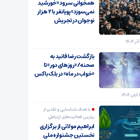
همخوانی سرود «خورشید
نمی‌سوزد» پویانفر با ۲ هزار
نوجوان در تجریش
بازگشت رضا فانید به
صحنه/ «روزهای دور» تا
«خواب در ماه» در بلک باکس
با هدف شناسایی و تقدیر از
برترین فعالیت‌های ارتباطی
ابراهیم مولائی از برگزاری
نخستین جشنواره ملی