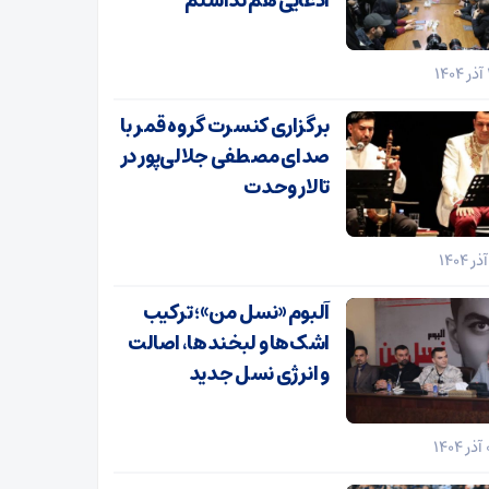
ادعایی هم نداشتم
برگزاری کنسرت گروه قمر با
صدای مصطفی جلالی‌پور در
تالار وحدت
آلبوم «نسل من»؛ ترکیب
اشک‌ها و لبخندها، اصالت
و انرژی نسل جدید