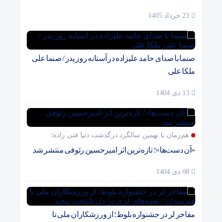
23 خرداد 1405
صنما با صدای حامد علیزاده در آستانه روز پدر / صنما علی
ملکا علی
13 دی 1404
هم‌زمان با نهمین سالگرد درگذشت دنیا فنی زاده؛
«آن دست‌ها»؛ تازه‌ترین اثر امیرحسین رئوفی منتشر شد
08 دی 1404
مفاخر لر در جشنواره بلوط؛ از ورزشکاران ملی تا