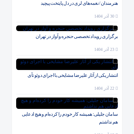
هنرمندان / نغمه‌های لری در دل پایتخت پیچید
30 آذر 1404
برگزاری رویداد تخصصی حنجره و آواز در تهران
23 آذر 1404
انتشار یکی از آثار علیرضا مشایخی با اجرای دوئو تآی
22 آذر 1404
سامان جلیلی: همیشه کار خودم را کرده‌ام و هیچ ادعایی
هم نداشتم