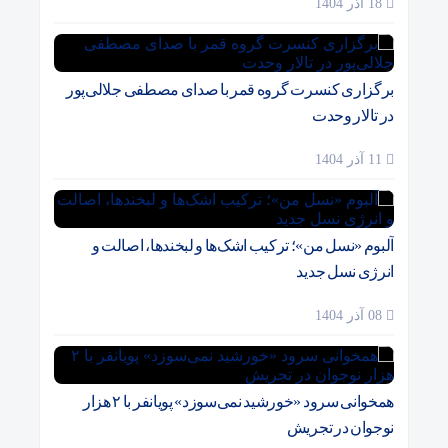
18 آذر 1404
برگزاری کنسرت گروه قمر با صدای مصطفی جلالی‌پور
در تالار وحدت
11 آذر 1404
آلبوم «نسل من»؛ ترکیب اشک‌ها و لبخندها، اصالت و
انرژی نسل جدید
08 آذر 1404
همخوانی سرود «خورشید نمی‌سوزد» پویانفر با ۲ هزار
نوجوان در تجریش