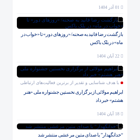
01 آذر 1404
بازگشت رضا فانید به صحنه/ «روزهای دور» تا «خواب در
ماه» در بلک باکس
22 آبان 1404
با هدف شناسایی و تقدیر از برترین فعالیت‌های ارتباطی
ابراهیم مولائی از برگزاری نخستین جشنواره ملی «هنر
هشتم» خبر داد
18 آبان 1404
“خدانگهدار” با صدای متین مرعشی منتشر شد