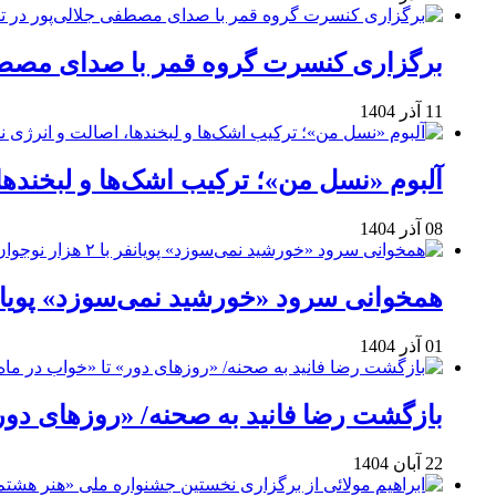
برگزاری کنسرت گروه قمر با صدای مصطفی
11 آذر 1404
آلبوم «نسل من»؛ ترکیب اشک‌ها و لبخنده
08 آذر 1404
همخوانی سرود «خورشید نمی‌سوزد» پویانفر با ۲ هزار نوجوان 
01 آذر 1404
بازگشت رضا فانید به صحنه/ «روزهای دور
22 آبان 1404