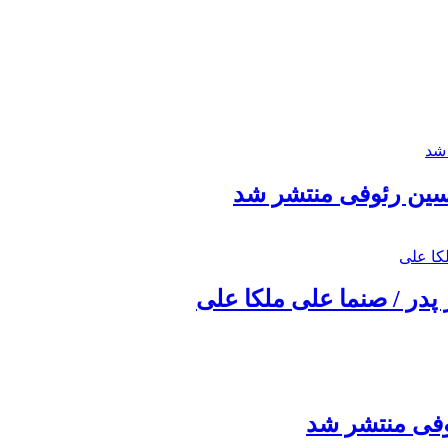
حسین رئوفی منتشر شد
 پدر / صنما علی ملکا علی
ئوفی منتشر شد