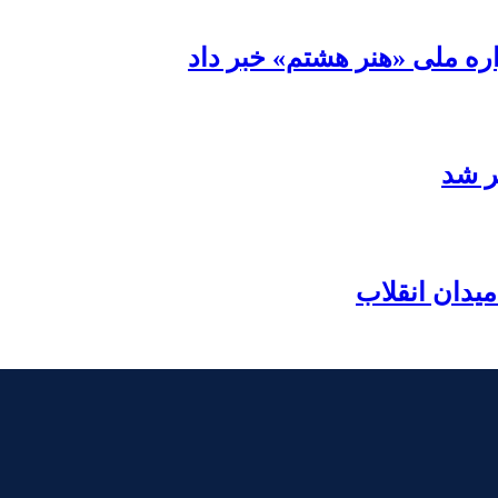
ره ملی «هنر هشتم» خبر داد
ر شد
یدان انقلاب