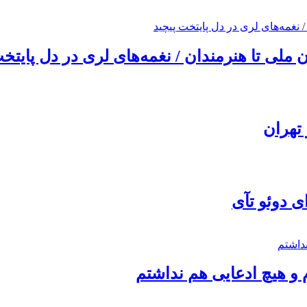
ملی تا هنرمندان / نغمه‌های لری در دل پایتخت
تهران
ی دوئو تآی
 و هیچ ادعایی هم نداشتم