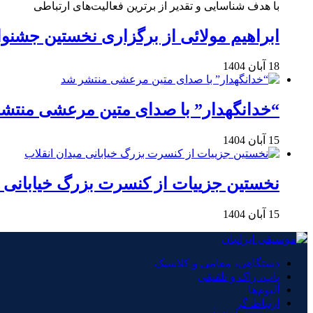
با هدف شناسایی و تقدیر از برترین فعالیت‌های ارتباطی
ابراهیم مولائی از برگزاری نخستین جشنوا
18 آبان 1404
“خدانگهدار” با صدای متین مرعشی منتش
15 آبان 1404
نخستین جزییات از کنسرت بزرگ خیابانی م
15 آبان 1404
دستگاهی، مقامی و کلاسیک
پاپ، راک و تلفیقی
آلبوم‌ها
ارتباط گر